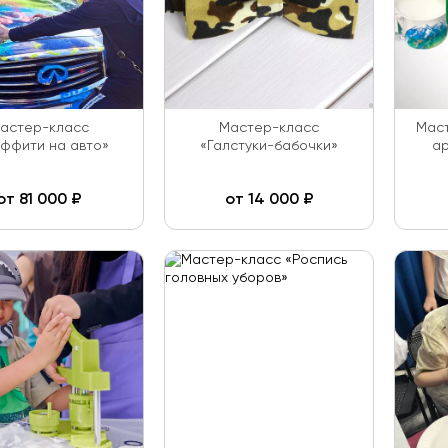
астер-класс
Мастер-класс
Маст
аффити на авто»
«Галстуки-бабочки»
ар
от
81 000
₽
от
14 000
₽