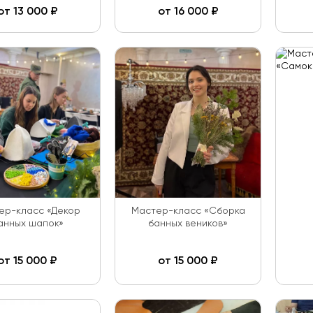
от
13 000
₽
от
16 000
₽
ер-класс «Декор
Мастер-класс «Сборка
анных шапок»
банных веников»
от
15 000
₽
от
15 000
₽