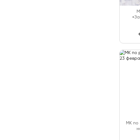
М
«За
МК по
н