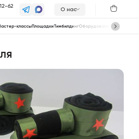
-12-62
О нас
астер-классы
Площадки
Тимбилдинг
Оборудование
Сцены
аля