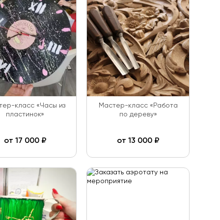
тер-класс «Часы из
Мастер-класс «Работа
пластинок»
по дереву»
от
17 000
₽
от
13 000
₽