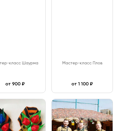
тер-класс Шаурма
Мастер-класс Плов
от
900
₽
от
1 100
₽