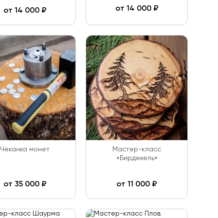
от
14 000
₽
от
14 000
₽
Чеканка монет
Мастер-класс
«Бирдекель»
от
35 000
₽
от
11 000
₽