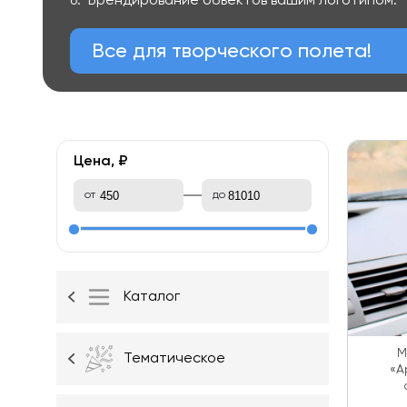
Брендирование объектов вашим логотипом.
Все для творческого полета!
Цена, ₽
от
до
Каталог
М
Тематическое
«А