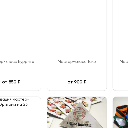
р-класс Буррито
Мастер-класс Тако
Мас
от
850
₽
от
900
₽