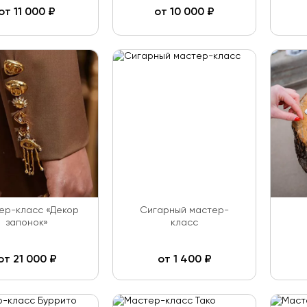
от
11 000
₽
от
10 000
₽
ер-класс «Декор
Сигарный мастер-
запонок»
класс
от
21 000
₽
от
1 400
₽