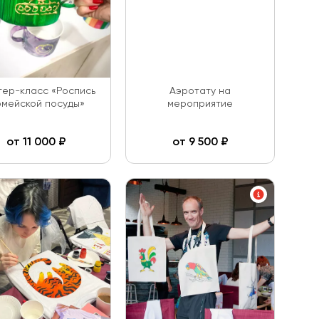
ер-класс «Роспись
Аэротату на
мейской посуды»
мероприятие
от
11 000
₽
от
9 500
₽