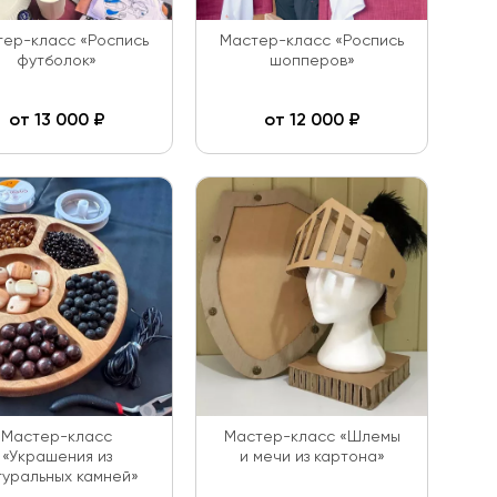
ер-класс «Роспись
Мастер-класс «Роспись
футболок»
шопперов»
от
13 000
₽
от
12 000
₽
Мастер-класс
Мастер-класс «Шлемы
«Украшения из
и мечи из картона»
туральных камней»