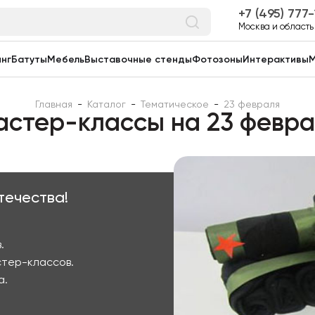
7 (495) 777
Москва и область
нг
Батуты
Мебель
Выставочные стенды
Фотозоны
Интерактивы
М
Главная
-
Каталог
-
Тематическое
-
23 февраля
стер-классы на 23 февр
течества!
.
тер-классов.
а.