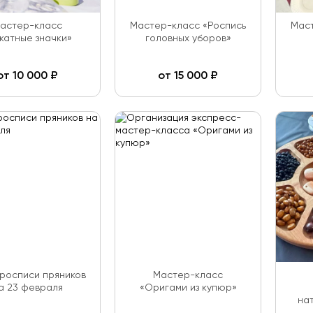
астер-класс
Мастер-класс «Роспись
Маст
катные значки»
головных уборов»
от
10 000
₽
от
15 000
₽
 росписи пряников
Мастер-класс
а 23 февраля
«Оригами из купюр»
на