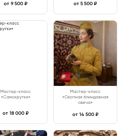
от
9 500
₽
от
5 500
₽
Мастер-класс
Мастер-класс
«Самокрутки»
«Окопная блиндажная
свеча»
от
18 000
₽
от
14 500
₽