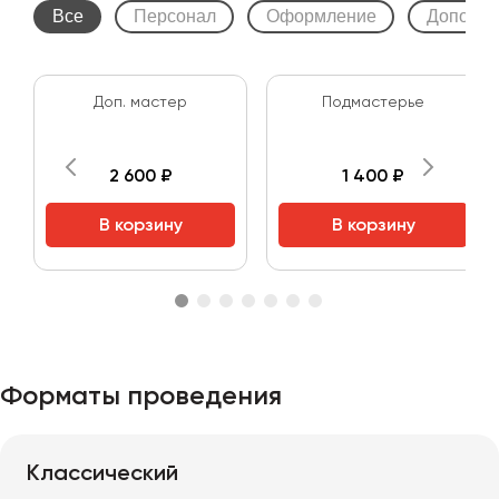
Все
Персонал
Оформление
Дополни
Доп. мастер
Подмастерье
2 600 ₽
1 400 ₽
В корзину
В корзину
Форматы проведения
Классический