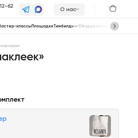
-12-62
О нас
астер-классы
Площадки
Тимбилдинг
Оборудование
Сцены
онаклеек»
наклеек»
омплект
ер