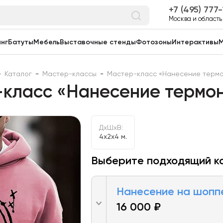
7 (495) 777
Москва и область
нг
Батуты
Мебель
Выставочные стенды
Фотозоны
Интерактивы
М
-
Каталог
-
Мастер-классы
-
Мастер-класс «Нанесение терм
класс «Нанесение термо
ДxШxВ:
4x2x4 м.
Выберите подходящий к
Нанесение на шопп
16 000 ₽