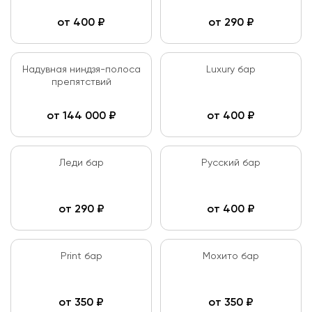
от
400
₽
от
290
₽
Надувная ниндзя-полоса
Luxury бар
препятствий
от
144 000
₽
от
400
₽
Леди бар
Русский бар
от
290
₽
от
400
₽
Print бар
Мохито бар
от
350
₽
от
350
₽