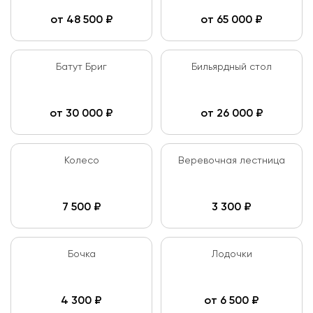
от
48 500
₽
от
65 000
₽
Батут Бриг
Бильярдный стол
от
30 000
₽
от
26 000
₽
Колесо
Веревочная лестница
7 500
₽
3 300
₽
Бочка
Лодочки
4 300
₽
от
6 500
₽