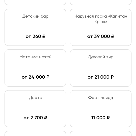
Детский бар
Надувная горка «Капитан
Крюк»
от
260
₽
от
39 000
₽
Метание ножей
Духовой тир
от
24 000
₽
от
21 000
₽
Дартс
Форт Боярд
от
2 700
₽
11 000
₽