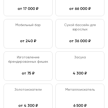
от
17 000
₽
от
66 000
₽
Мобильный бар
Сухой бассейн для
взрослых
от
240
₽
от
36 000
₽
Изготовление
Засуха
брендированных фишек
от
75
₽
4 300
₽
Золотоискатели
Металлоискатель
от
4 300
₽
6 500
₽