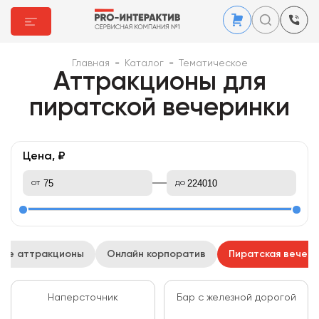
Главная
-
Каталог
-
Тематическое
Аттракционы для
пиратской вечеринки
Цена, ₽
от
до
ые аттракционы
Онлайн корпоратив
Пиратская вечер
Наперсточник
Бар с железной дорогой