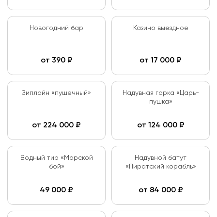
Новогодний бар
Казино выездное
от
390
₽
от
17 000
₽
Зиплайн «пушечный»
Надувная горка «Царь-
пушка»
от
224 000
₽
от
124 000
₽
Водный тир «Морской
Надувной батут
бой»
«Пиратский корабль»
49 000
₽
от
84 000
₽