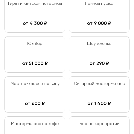
Гиря гигантская потешная
Пенная пушка
от
4 300
₽
от
9 000
₽
ICE бар
Шоу жженка
от
51 000
₽
от
290
₽
Мастер-классы по вину
Сигарный мастер-класс
от
600
₽
от
1 400
₽
Мастер-класс по кофе
Бар на корпоратив