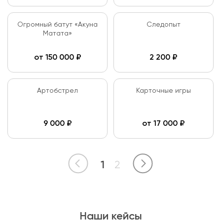
Огромный батут «Акуна
Следопыт
Матата»
от
150 000
₽
2 200
₽
Артобстрел
Карточные игры
9 000
₽
от
17 000
₽
1
2
Наши кейсы