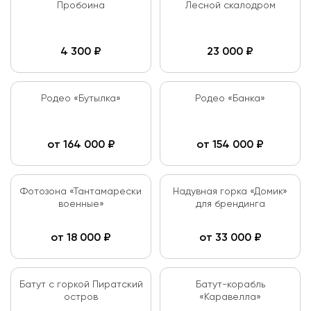
Пробоина
Лесной скалодром
4 300
₽
23 000
₽
Родео «Бутылка»
Родео «Банка»
от
164 000
₽
от
154 000
₽
Фотозона «Тантамарески
Надувная горка «Домик»
военные»
для брендинга
от
18 000
₽
от
33 000
₽
Батут с горкой Пиратский
Батут-корабль
остров
«Каравелла»