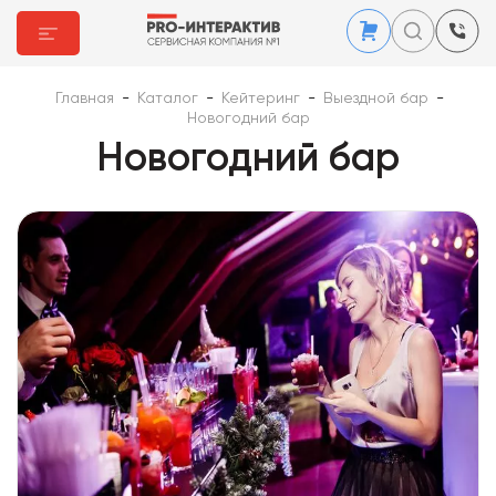
Главная
-
Каталог
-
Кейтеринг
-
Выездной бар
-
Новогодний бар
Новогодний бар