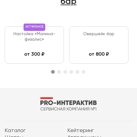
бар
АКТУАЛЬНОЕ
Настойка «Малина-
Овершейк бар
физалис»
от
300
₽
от
800
₽
Каталог
Кейтеринг