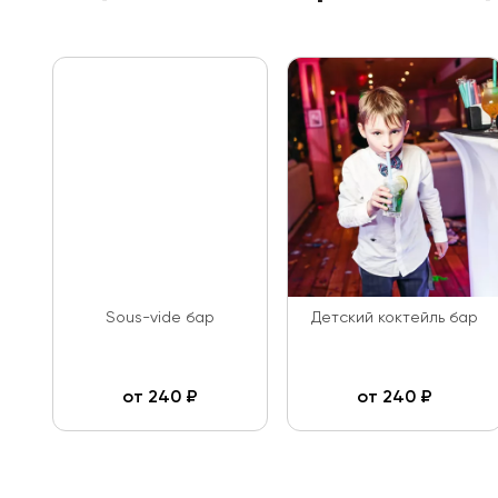
Sous-vide бар
Детский коктейль бар
от
240
₽
от
240
₽