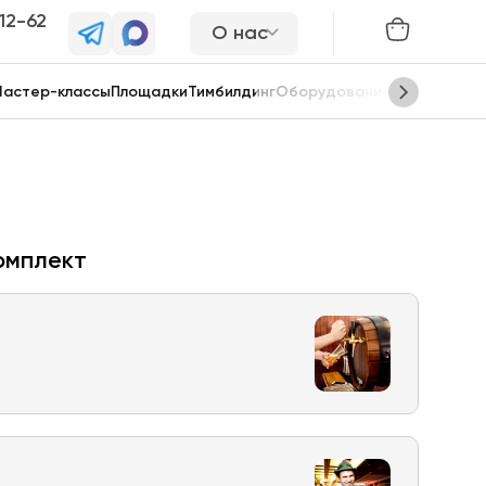
-12-62
О нас
астер-классы
Площадки
Тимбилдинг
Оборудование
Сцены
омплект