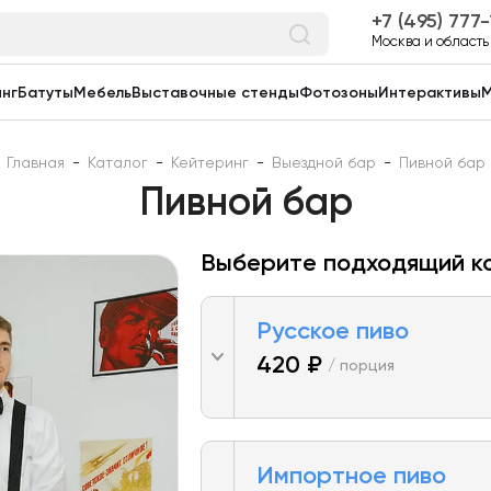
7 (495) 777
Москва и область
нг
Батуты
Мебель
Выставочные стенды
Фотозоны
Интерактивы
М
Главная
-
Каталог
-
Кейтеринг
-
Выездной бар
-
Пивной бар
Пивной бар
Выберите подходящий к
Русское пиво
420 ₽
/ порция
Импортное пиво