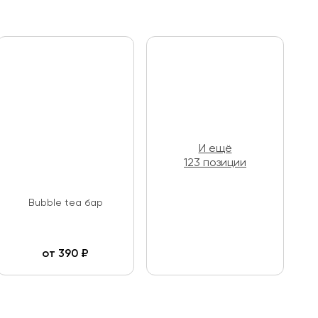
И ещё
123 позиции
Bubble tea бар
от
390
₽