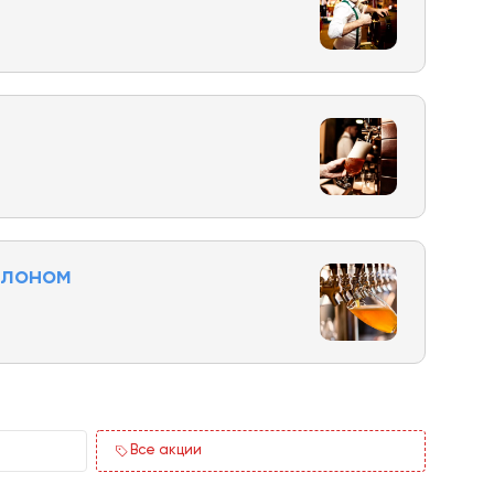
ллоном
Все акции