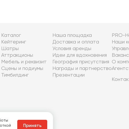
Каталог
Наша площадка
PRO-Н
Кейтеринг
Доставка и оплата
Наши к
Шатры
Условия аренды
Управл
Аттракционы
Идеи для вдохновения
Ваканс
Мебель и реквизит
География присутствия
О комп
Сцены и подиумы
Награды и партнерство
Агентс
Тимбилдинг
Презентации
Контак
боты
боткой
Принять