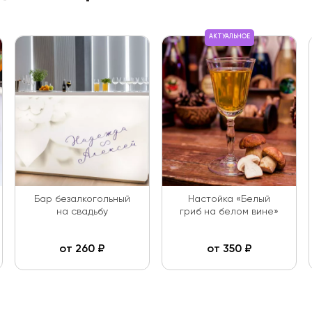
АКТУАЛЬНОЕ
Бар безалкогольный
Настойка «Белый
на свадьбу
гриб на белом вине»
от
260
₽
от
350
₽