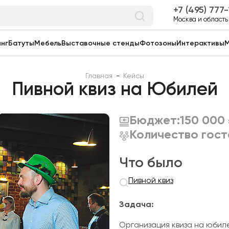
7 (495) 777
Москва и область
нг
Батуты
Мебель
Выставочные стенды
Фотозоны
Интерактивы
М
Главная
-
Кейсы
Пивной квиз на Юбилей
Бюджет:
150 000
Количество гост
Что было
Пивной квиз
Задача:
Организация квиза на юбил