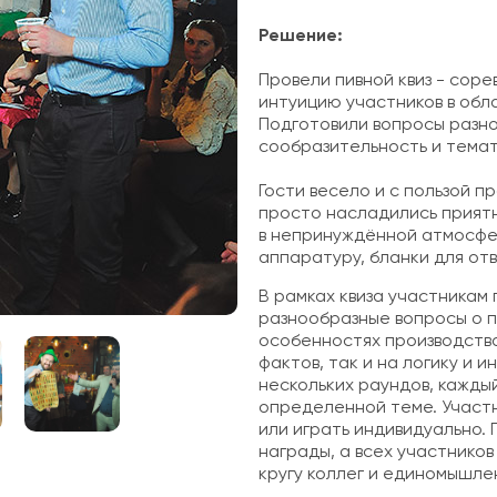
Решение:
Провели пивной квиз - соре
интуицию участников в обла
Подготовили вопросы разно
сообразительность и темат
Гости весело и с пользой п
просто насладились приятн
в непринуждённой атмосфе
аппаратуру, бланки для от
В рамках квиза участникам
разнообразные вопросы о пи
особенностях производства
фактов, так и на логику и и
нескольких раундов, кажды
определенной теме. Участн
или играть индивидуально. 
награды, а всех участнико
кругу коллег и единомышле