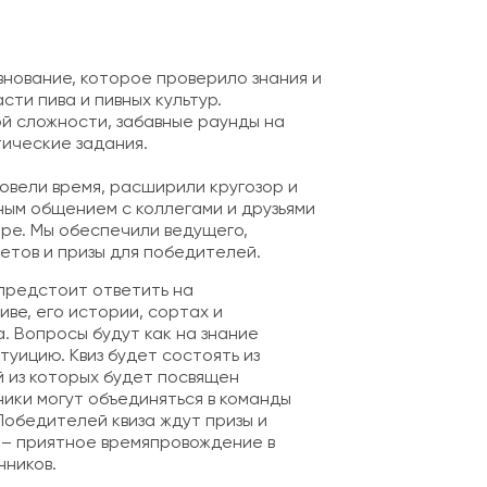
внование, которое проверило знания и
сти пива и пивных культур.
й сложности, забавные раунды на
ические задания.
ровели время, расширили кругозор и
ым общением с коллегами и друзьями
ре. Мы обеспечили ведущего,
ветов и призы для победителей.
 предстоит ответить на
ве, его истории, сортах и
. Вопросы будут как на знание
нтуицию. Квиз будет состоять из
й из которых будет посвящен
ики могут объединяться в команды
Победителей квиза ждут призы и
в – приятное времяпровождение в
нников.