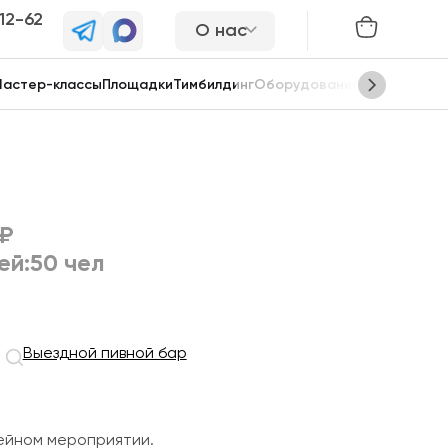
-12-62
О нас
астер-классы
Площадки
Тимбилдинг
Оборудование
Сцены
 ₽
ей:
50 чел
Выездной пивной бар
ейном мероприятии.