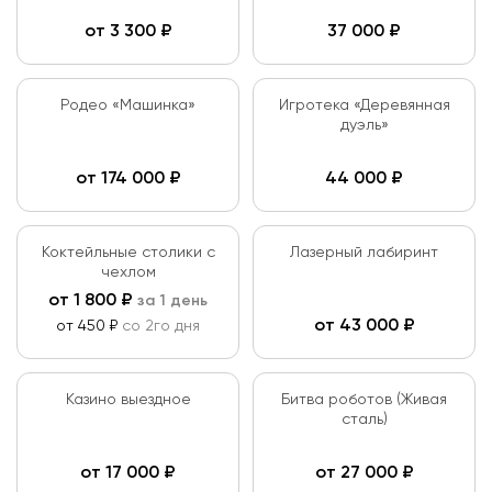
от
3 300
₽
37 000
₽
Родео «Машинка»
Игротека «Деревянная
дуэль»
от
174 000
₽
44 000
₽
Коктейльные столики с
Лазерный лабиринт
чехлом
от
1 800
₽
за 1 день
от
43 000
₽
от 450 ₽
со 2го дня
Казино выездное
Битва роботов (Живая
сталь)
от
17 000
₽
от
27 000
₽