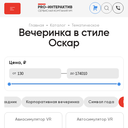
Главная
-
Каталог
-
Тематическое
Вечеринка в стиле
Оскар
Цена, ₽
от
до
праздник
Корпоративная вечеринка
Символ года
Ве
Авиасимулятор VR
Автосимулятор VR