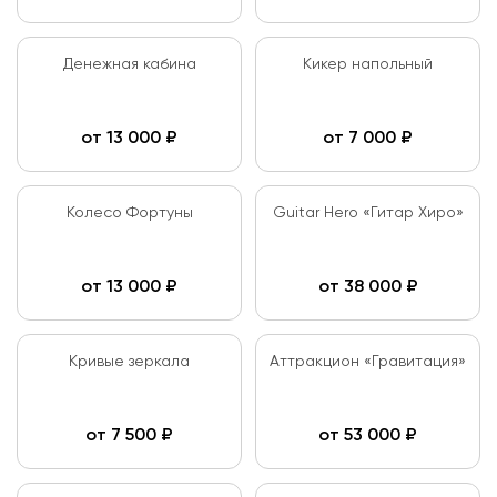
Денежная кабина
Кикер напольный
от
13 000
₽
от
7 000
₽
Колесо Фортуны
Guitar Hero «Гитар Хиро»
от
13 000
₽
от
38 000
₽
Кривые зеркала
Аттракцион «Гравитация»
от
7 500
₽
от
53 000
₽