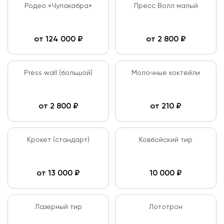
Родео «Чупакабра»
Пресс Волл малый
от
124 000
₽
от
2 800
₽
Press wall (большой)
Молочные коктейли
от
2 800
₽
от
210
₽
Крокет (стандарт)
Ковбойский тир
от
13 000
₽
10 000
₽
Лазерный тир
Лототрон