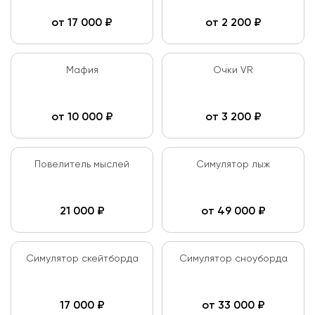
от
17 000
₽
от
2 200
₽
Мафия
Очки VR
от
10 000
₽
от
3 200
₽
Повелитель мыслей
Симулятор лыж
21 000
₽
от
49 000
₽
Симулятор скейтборда
Симулятор сноуборда
17 000
₽
от
33 000
₽