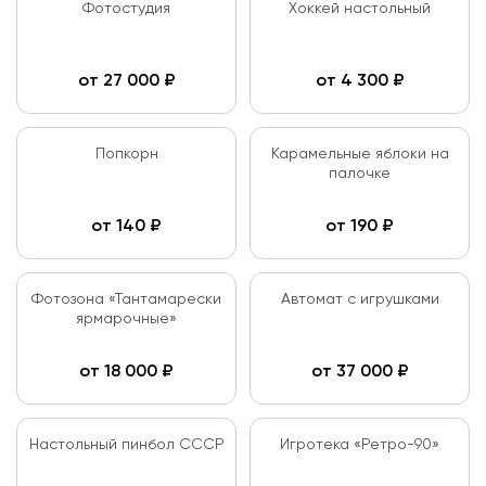
Фотостудия
Хоккей настольный
от
27 000
₽
от
4 300
₽
Попкорн
Карамельные яблоки на
палочке
от
140
₽
от
190
₽
Фотозона «Тантамарески
Автомат с игрушками
ярмарочные»
от
18 000
₽
от
37 000
₽
Настольный пинбол СССР
Игротека «Ретро-90»