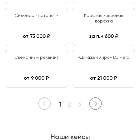
Силомер «Патриот»
Красная ковровая
дорожка
от
75 000
₽
за п.м
600
₽
Съемочный реквизит
«Ди-джей Хиро» DJ Hero
от
9 000
₽
от
21 000
₽
1
2
3
Наши кейсы