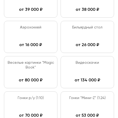
от
39 000
₽
от
38 000
₽
Аэрохоккей
Бильярдный стол
от
16 000
₽
от
26 000
₽
Веселые картинки "Magic
Видеоскачки
Book"
от
80 000
₽
от
134 000
₽
Гонки р/у (1:10)
Гонки "Мини-Z" (1:24)
от
70 000
₽
от
53 000
₽