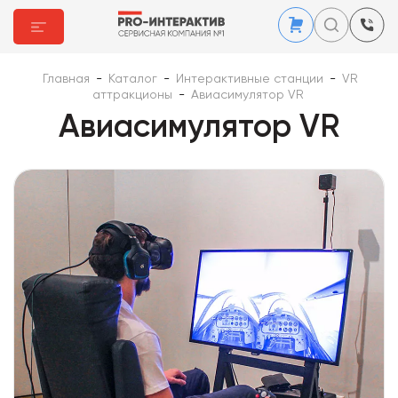
Главная
-
Каталог
-
Интерактивные станции
-
VR
аттракционы
-
Авиасимулятор VR
Авиасимулятор VR