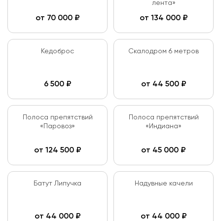
лента»
от
70 000
₽
от
134 000
₽
Кедоброс
Скалодром 6 метров
6 500
₽
от
44 500
₽
Полоса препятствий
Полоса препятствий
«Паровоз»
«Индиана»
от
124 500
₽
от
45 000
₽
Батут Липучка
Надувные качели
от
44 000
₽
от
44 000
₽