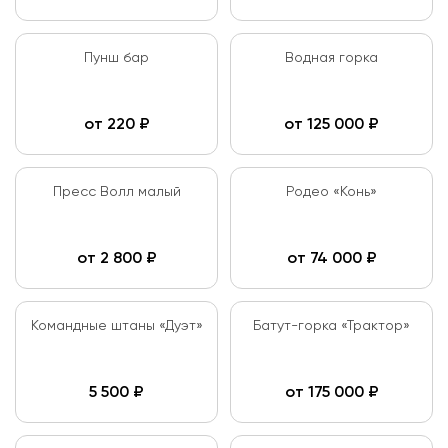
Пунш бар
Водная горка
от
220
₽
от
125 000
₽
Пресс Волл малый
Родео «Конь»
от
2 800
₽
от
74 000
₽
Командные штаны «Дуэт»
Батут-горка «Трактор»
5 500
₽
от
175 000
₽