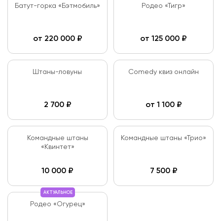
Батут-горка «Бэтмобиль»
Родео «Тигр»
от
220 000
₽
от
125 000
₽
Штаны-ловуны
Comedy квиз онлайн
2 700
₽
от
1 100
₽
Командные штаны
Командные штаны «Трио»
«Квинтет»
10 000
₽
7 500
₽
АКТУАЛЬНОЕ
Родео «Огурец»