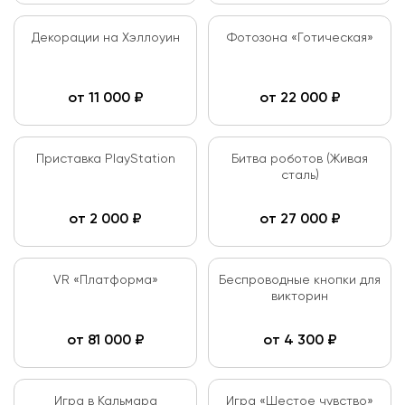
Декорации на Хэллоуин
Фотозона «Готическая»
от
11 000
₽
от
22 000
₽
Приставка PlayStation
Битва роботов (Живая
сталь)
от
2 000
₽
от
27 000
₽
VR «Платформа»
Беспроводные кнопки для
викторин
от
81 000
₽
от
4 300
₽
Игра в Кальмара
Игра «Шестое чувство»