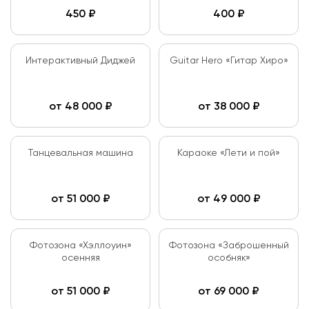
450
₽
400
₽
Интерактивный Диджей
Guitar Hero «Гитар Хиро»
от
48 000
₽
от
38 000
₽
Танцевальная машина
Караоке «Лети и пой»
от
51 000
₽
от
49 000
₽
Фотозона «Хэллоуин»
Фотозона «Заброшенный
осенняя
особняк»
от
51 000
₽
от
69 000
₽