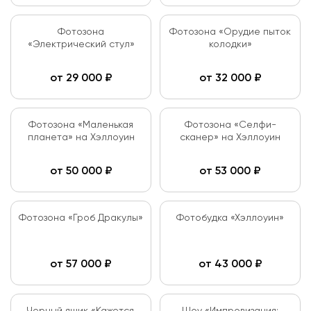
Фотозона
Фотозона «Орудие пыток
«Электрический стул»
колодки»
от
29 000
₽
от
32 000
₽
Фотозона «Маленькая
Фотозона «Селфи-
планета» на Хэллоуин
сканер» на Хэллоуин
от
50 000
₽
от
53 000
₽
Фотозона «Гроб Дракулы»
Фотобудка «Хэллоуин»
от
57 000
₽
от
43 000
₽