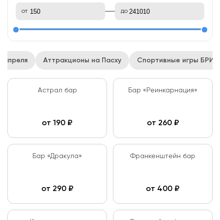
от
до
1 апреля
Аттракционы на Пасху
Спортивные игры БРИК
Астрал бар
Бар «Реинкарнация»
от
190
₽
от
260
₽
Бар «Дракула»
Франкенштейн бар
от
290
₽
от
400
₽