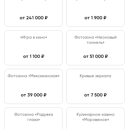
от
241 000
₽
от
1 900
₽
«Игра в кино»
Фотозона «Неоновый
тоннель»
от
1 100
₽
от
51 000
₽
Фотозона «Мексиканская»
Кривые зеркала
от
39 000
₽
от
7 500
₽
Фотозона «Радужка
Кулинарное казино
глаза»
«Мороженое»