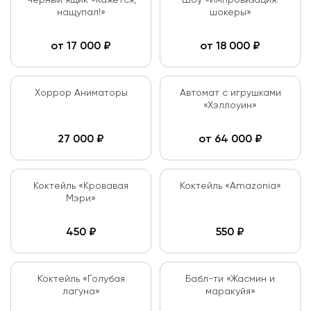
Черный ящик «Кажется,
Шоу «Импровизация:
нащупал!»
шокеры»
от
17 000
₽
от
18 000
₽
Хоррор Аниматоры
Автомат с игрушками
«Хэллоуин»
27 000
₽
от
64 000
₽
Коктейль «Кровавая
Коктейль «Amazonia»
Мэри»
450
₽
550
₽
Коктейль «Голубая
Бабл-ти «Жасмин и
лагуна»
маракуйя»