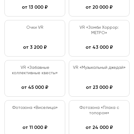
от
13 000
₽
от
20 000
₽
Очки VR
VR «Зомби Хоррор:
МЕТРО»
от
3 200
₽
от
43 000
₽
VR «Забавные
VR «Музыкальный джедай»
коллективные квесты»
от
45 000
₽
от
23 000
₽
Фотозона «Виселица»
Фотозона «Плаха с
топором»
от
11 000
₽
от
24 000
₽