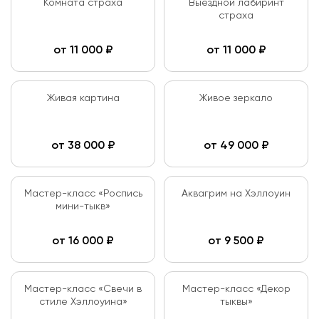
Комната страха
Выездной лабиринт
страха
от
11 000
₽
от
11 000
₽
Живая картина
Живое зеркало
от
38 000
₽
от
49 000
₽
Мастер-класс «Роспись
Аквагрим на Хэллоуин
мини-тыкв»
от
16 000
₽
от
9 500
₽
Мастер-класс «Свечи в
Мастер-класс «Декор
стиле Хэллоуина»
тыквы»