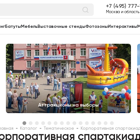
7 (495) 777
Москва и область
нг
Батуты
Мебель
Выставочные стенды
Фотозоны
Интерактивы
М
Аттракционы на выборы
лавная
-
Каталог
-
Тематическое
-
Корпоративная спартакиа
орпоративная спартакиа