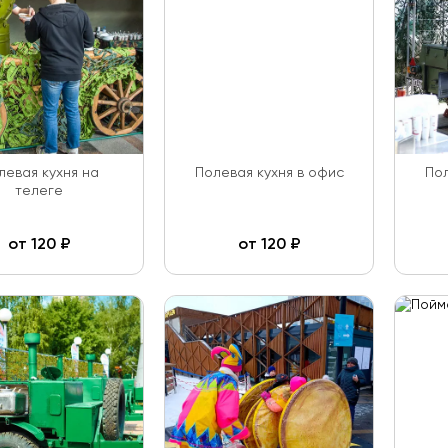
левая кухня на
Полевая кухня в офис
Пол
телеге
от
120
₽
от
120
₽