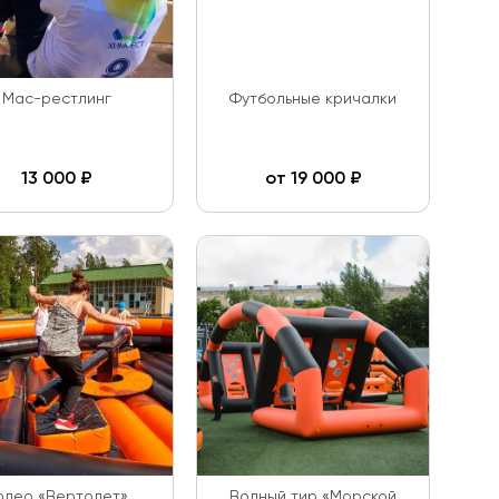
Мас-рестлинг
Футбольные кричалки
13 000
₽
от
19 000
₽
одео «Вертолет»
Водный тир «Морской