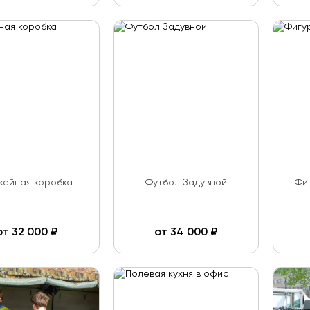
кейная коробка
Футбол Задувной
Фи
от
32 000
₽
от
34 000
₽