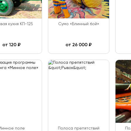
вая кухня КП-125
Сумо «Блинный бой»
от
120
₽
от
26 000
₽
Минное поле
Полоса препятствий
По