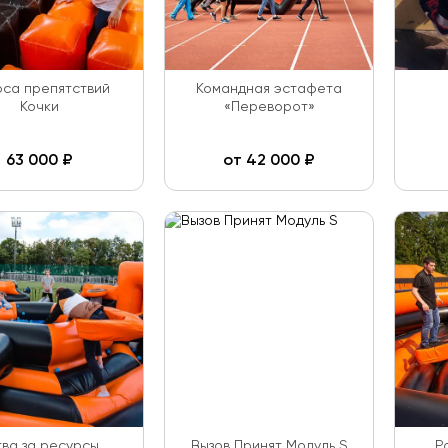
са препятствий
Командная эстафета
Кочки
«Переворот»
63 000
₽
от
42 000
₽
тва за ресурсы
Вызов Принят Модуль S
Р