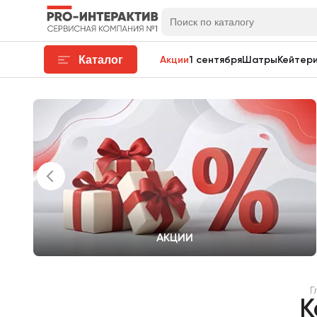
Каталог
Акции
1 сентября
Шатры
Кейтери
АКЦИИ
Г
К