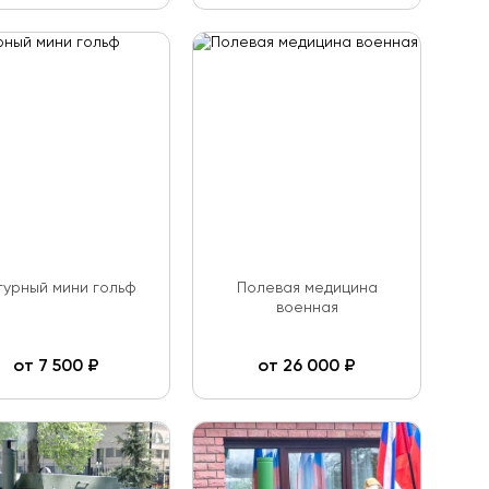
гурный мини гольф
Полевая медицина
военная
от
7 500
₽
от
26 000
₽