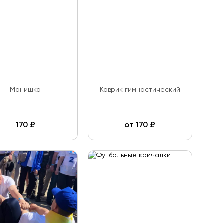
Манишка
Коврик гимнастический
170
₽
от
170
₽