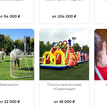
от
54 000
₽
от
204 000
₽
Бампербол
Полоса препятствий
«Олимпиада»
от
32 000
₽
от
65 000
₽