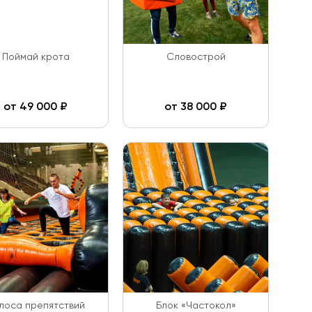
Поймай крота
Словострой
от
49 000
₽
от
38 000
₽
лоса препятствий
Блок «Частокол»