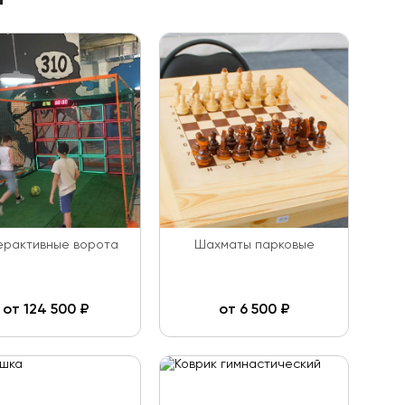
ерактивные ворота
Шахматы парковые
от
124 500
₽
от
6 500
₽