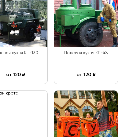
евая кухня КП-130
Полевая кухня КП-48
от
120
₽
от
120
₽