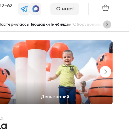
-12-62
О нас
астер-классы
Площадки
Тимбилдинг
Оборудование
Сцены
День знаний
да
да