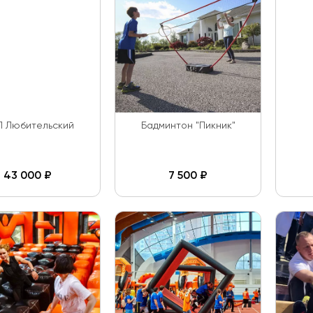
 Любительский
Бадминтон "Пикник"
43 000
₽
7 500
₽