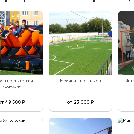
са препятствий
Мобильный стадион
Инт
«Банзай»
от
49 500
₽
от
23 000
₽