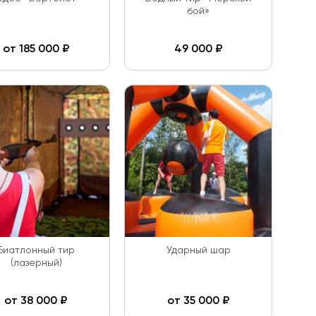
бой»
от
185 000
₽
49 000
₽
Биатлонный тир
Ударный шар
(лазерный)
от
38 000
₽
от
35 000
₽