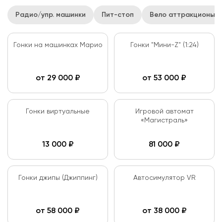
Радио/упр. машинки
Пит-стоп
Вело аттракционы
Гонки на машинках Марио
Гонки "Мини-Z" (1:24)
от
29 000
₽
от
53 000
₽
Гонки виртуальные
Игровой автомат
«Магистраль»
13 000
₽
81 000
₽
Гонки джипы (Джиппинг)
Автосимулятор VR
от
58 000
₽
от
38 000
₽