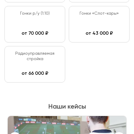
Гонки р/у (1:10)
Гонки «Слот-кары»
от
70 000
₽
от
43 000
₽
Радиоуправляемая
стройка
от
66 000
₽
Наши кейсы