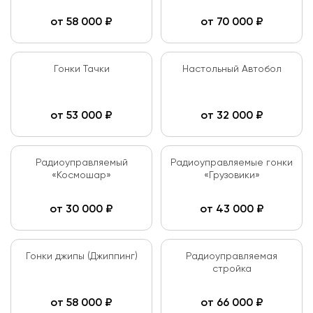
от
58 000
₽
от
70 000
₽
Гонки Тачки
Настольный Автобол
от
53 000
₽
от
32 000
₽
Радиоуправляемый
Радиоуправляемые гонки
«Космошар»
«Грузовики»
от
30 000
₽
от
43 000
₽
Гонки джипы (Джиппинг)
Радиоуправляемая
стройка
от
58 000
₽
от
66 000
₽