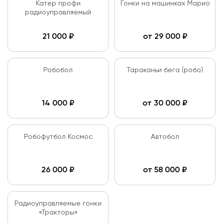
Катер профи
Гонки на машинках Марио
радиоуправляемый
21 000
₽
от
29 000
₽
Робобол
Тараканьи бега (робо)
14 000
₽
от
30 000
₽
Робофутбол Космос
Автобол
26 000
₽
от
58 000
₽
Радиоуправляемые гонки
«Тракторы»