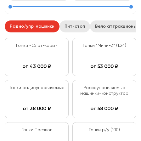
Радио/упр. машинки
Пит-стоп
Вело аттракционы
Гонки «Слот-кары»
Гонки "Мини-Z" (1:24)
от
43 000
₽
от
53 000
₽
Танки радиоуправляемые
Радиоуправляемые
машинки-конструктор
от
38 000
₽
от
58 000
₽
Гонки Поездов
Гонки р/у (1:10)