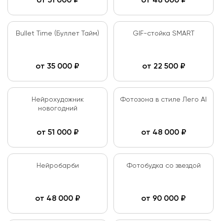
от
51 000
₽
от
48 000
₽
Bullet Time (Буллет Тайм)
GIF-стойка SMART
от
35 000
₽
от
22 500
₽
Нейрохудожник
Фотозона в стиле Лего AI
новогодний
от
51 000
₽
от
48 000
₽
Нейробарби
Фотобудка со звездой
от
48 000
₽
от
90 000
₽