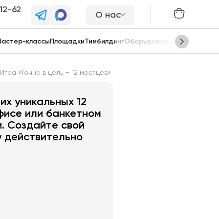
-12-62
О нас
астер-классы
Площадки
Тимбилдинг
Оборудование
Сцены
Игра «Точно в цель – 12 месяцев»
цев»
их уникальных 12
офисе или банкетном
и. Создайте свой
у действительно