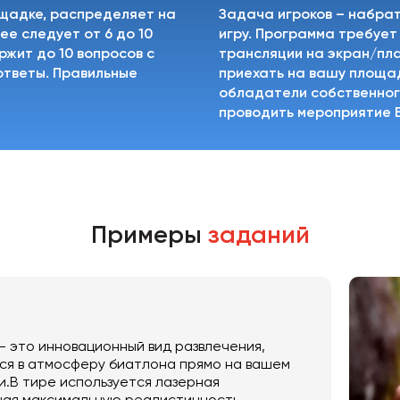
ощадке, распределяет на
Задача игроков – набра
е следует от 6 до 10
игру. Программа требует
ржит до 10 вопросов с
трансляции на экран/пла
ответы. Правильные
приехать на вашу площад
обладатели собственного
проводить мероприятие
Примеры
заданий
— это инновационный вид развлечения,
ься в атмосферу биатлона прямо на вашем
и.В тире используется лазерная