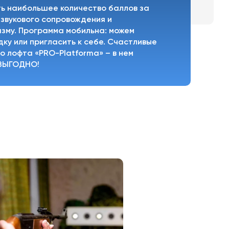
ть наибольшее количество баллов за
 звукового сопровождения и
зму. Программа мобильна: можем
ку или пригласить к себе. Счастливые
 лофта «PRO-Platforma» – в нем
 ВЫГОДНО!