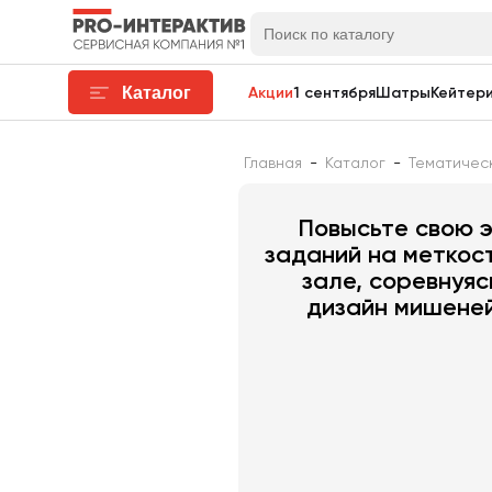
Каталог
Акции
1 сентября
Шатры
Кейтери
Главная
-
Каталог
-
Тематичес
Игр
Повысьте свою э
заданий на меткост
зале, соревнуяс
дизайн мишеней