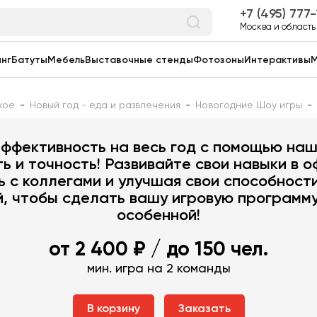
7 (495) 777
Москва и область
нг
Батуты
Мебель
Выставочные стенды
Фотозоны
Интерактивы
М
кое
-
Новый год - еда и развлечения
-
Новогодние Шоу игры
-
а «Точно в цель – 12 меся
ффективность на весь год с помощью наш
ь и точность! Развивайте свои навыки в 
ь с коллегами и улучшая свои способност
, чтобы сделать вашу игровую программ
особенной!
от 2 400 ₽
/ до 150 чел.
мин. игра на 2 команды
В корзину
Заказать