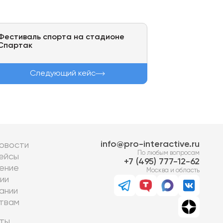
Фестиваль спорта на стадионе
Спартак
Следующий кейс
info@pro-interactive.ru
овости
По любым вопросам
ейсы
7 (495) 777-12-62
ение
Москва и область
ии
ании
твам
ты