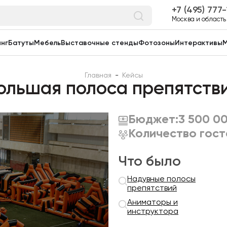
7 (495) 777
Москва и область
нг
Батуты
Мебель
Выставочные стенды
Фотозоны
Интерактивы
М
Главная
-
Кейсы
ольшая полоса препятстви
Бюджет:
3 500 0
Количество гост
Что было
Надувные полосы
препятствий
Аниматоры и
инструктора