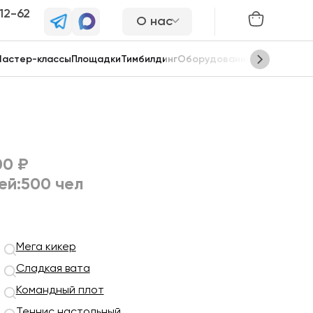
-12-62
О нас
астер-классы
Площадки
Тимбилдинг
Оборудование
Сцены
00 ₽
ей:
500 чел
Мега кикер
Сладкая вата
Командный плот
Теннис настольный