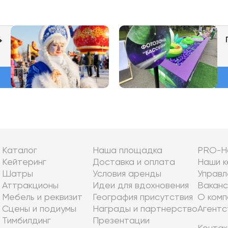
4
Каталог
Наша площадка
PRO-Н
Кейтеринг
Доставка и оплата
Наши к
Шатры
Условия аренды
Управл
Аттракционы
Идеи для вдохновения
Ваканс
Мебель и реквизит
География присутствия
О комп
Сцены и подиумы
Награды и партнерство
Агентс
Тимбилдинг
Презентации