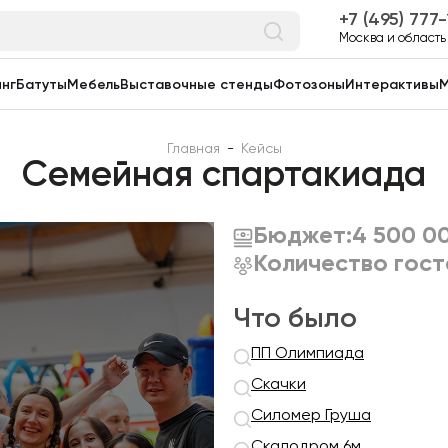
7 (495) 777
Москва и область
нг
Батуты
Мебель
Выставочные стенды
Фотозоны
Интерактивы
М
Главная
-
Кейсы
Семейная спартакиада
Бюджет:
4 500 0
Количество гост
Что было
ПП Олимпиада
Скачки
Силомер Груша
Скалодром 6м