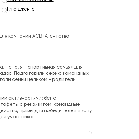
Гига дженга
ля компании АСВ (Агентство
, Папа, я - спортивная семья» для
ладов. Подготовили серию командных
овали семьи целиком - родители
ми активностями: бег с
стафеты с реквизитом, командные
ейство, призы для победителей и зону
ля участников.