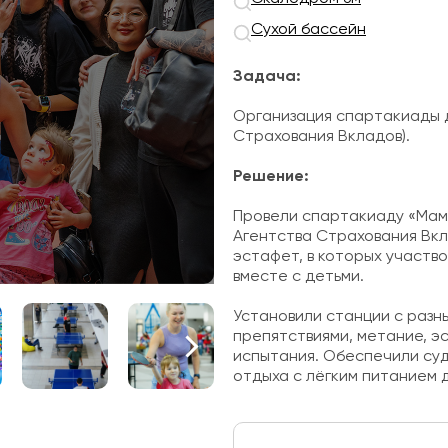
Сухой бассейн
Задача:
Организация спартакиады д
Страхования Вкладов).
Решение:
Провели спартакиаду «Мама
Агентства Страхования Вк
эстафет, в которых участв
вместе с детьми.
Установили станции с разны
препятствиями, метание, э
испытания. Обеспечили суд
отдыха с лёгким питанием д