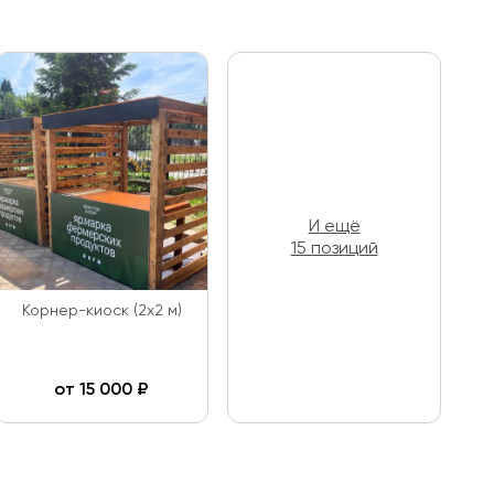
И ещё
15 позиций
Корнер-киоск (2х2 м)
от
15 000
₽