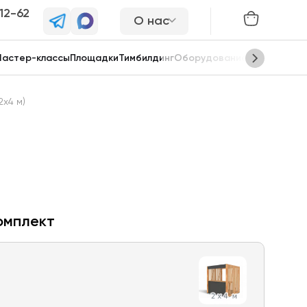
-12-62
О нас
астер-классы
Площадки
Тимбилдинг
Оборудование
Сцены
2х4 м)
омплект