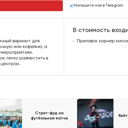
Напишите нам в Telegram
В стоимость вход
ичный вариант для
Прилавок корнер киоск 
очную или кофейню, а
 мероприятиях.
к легко разместить в
 центрах.
Стрит-фуд на
Кейт
футбольном матче