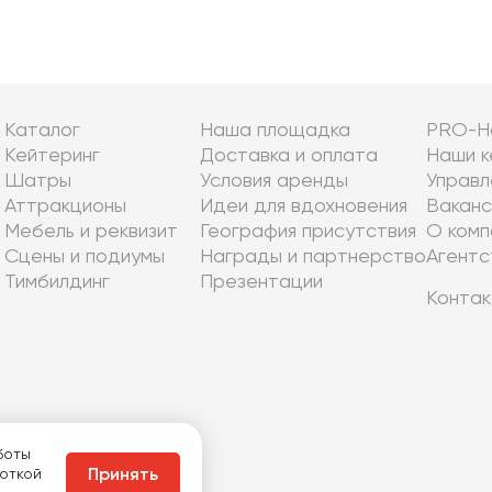
Каталог
Наша площадка
PRO-Н
Кейтеринг
Доставка и оплата
Наши к
Шатры
Условия аренды
Управл
Аттракционы
Идеи для вдохновения
Ваканс
Мебель и реквизит
География присутствия
О комп
Сцены и подиумы
Награды и партнерство
Агентс
Тимбилдинг
Презентации
Контак
боты
боткой
Принять