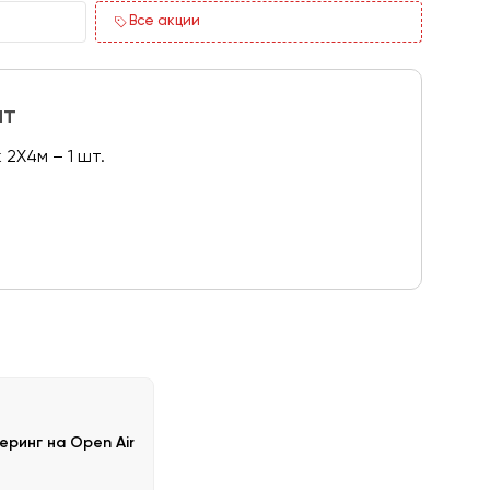
Все акции
ит
2Х4м – 1 шт.
еринг на Open Air