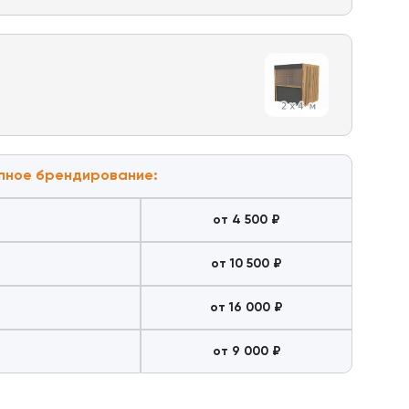
пное брендирование:
от 4 500
₽
от 10 500
₽
от 16 000
₽
от 9 000
₽