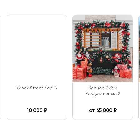
Киоск Street белый
Корнер 2х2 м
Рождественский
10 000
₽
от
65 000
₽