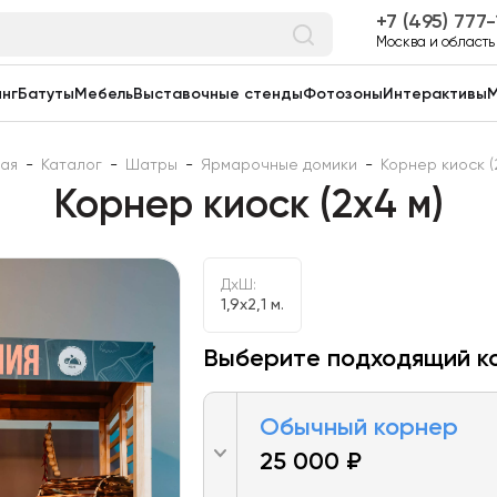
7 (495) 777
Москва и область
нг
Батуты
Мебель
Выставочные стенды
Фотозоны
Интерактивы
М
ная
-
Каталог
-
Шатры
-
Ярмарочные домики
-
Корнер киоск (
Корнер киоск (2х4 м)
ДxШ:
1,9x2,1 м.
Выберите подходящий к
Обычный корнер
25 000 ₽