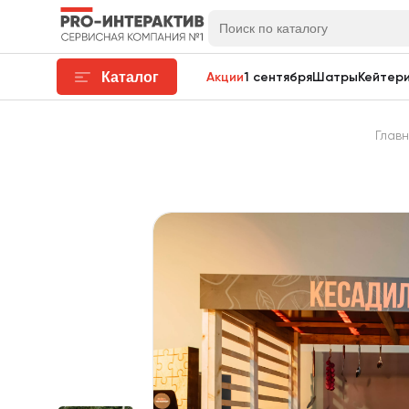
Каталог
Акции
1 сентября
Шатры
Кейтери
Глав