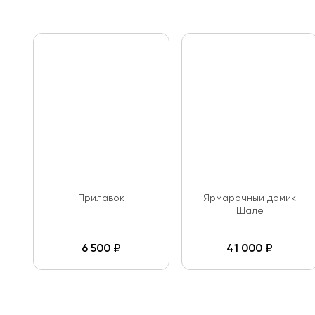
Прилавок
Ярмарочный домик
Шале
6 500
₽
41 000
₽