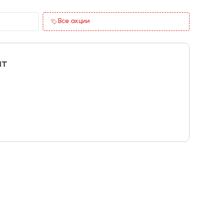
Все акции
ит