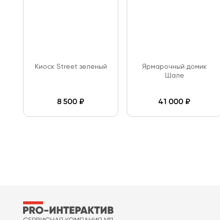
Киоск Street зеленый
Ярмарочный домик
Шале
8 500
₽
41 000
₽