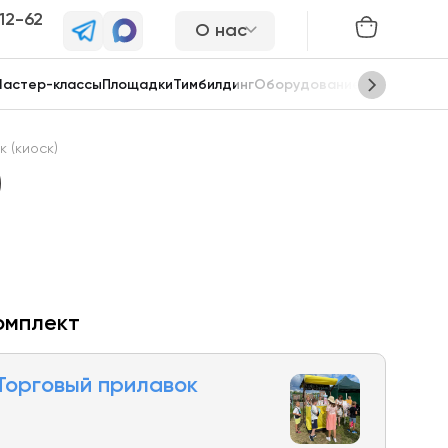
-12-62
О нас
астер-классы
Площадки
Тимбилдинг
Оборудование
Сцены
 (киоск)
)
омплект
Торговый прилавок