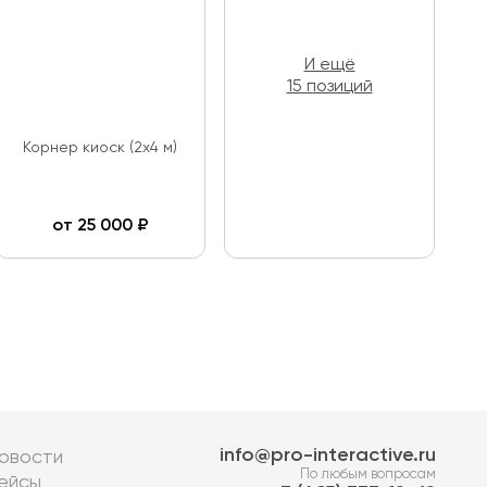
И ещё
15 позиций
Корнер киоск (2х4 м)
от
25 000
₽
info@pro-interactive.ru
овости
По любым вопросам
ейсы