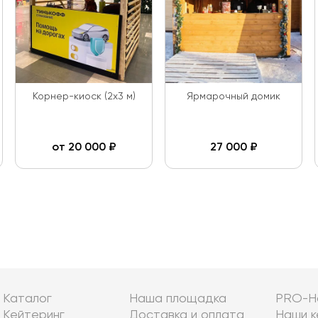
Корнер-киоск (2х3 м)
Ярмарочный домик
от
20 000
₽
27 000
₽
Каталог
Наша площадка
PRO-Н
Кейтеринг
Доставка и оплата
Наши к