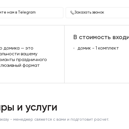
те нам в Telegram
Заказать звонок
В стоимость вход
о домика — это
домик - 1 комплект
кальности вашему
рианты праздничного
клюзивный формат
ры и услуги
аказу - менеджер свяжется с вами и подготовит расчет.