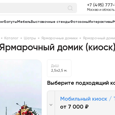
7 (495) 777
Москва и область
нг
Батуты
Мебель
Выставочные стенды
Фотозоны
Интерактивы
М
-
Каталог
-
Шатры
-
Ярмарочные домики
-
Ярмарочный домик
Ярмарочный домик (киоск
ДxШ:
2,5x2,5 м.
Выберите подходящий к
Мобильный киоск / 
от 7 000 ₽