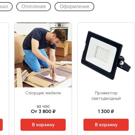
нал
Отопление
Оформление
Сборщик мебели
Прожектор
светодиодный
за час
От 3 800 ₽
1 300 ₽
В корзину
В корзину