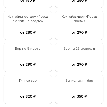
от
180
₽
от
280
₽
Коктейльное шоу «Поезд
Коктейль-шоу «Поезд
любви» на свадьбу
любви»
от
280
₽
от
290
₽
Бар на 8 марта
Бар на 23 февраля
от
290
₽
от
290
₽
Гипноз бар
Ванхельсинг бар
от
320
₽
от
350
₽