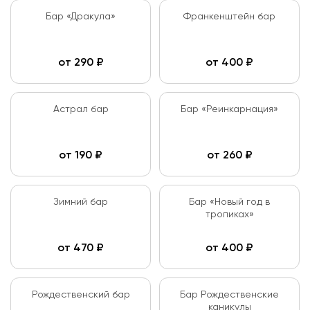
Бар «Дракула»
Франкенштейн бар
от
290
₽
от
400
₽
Астрал бар
Бар «Реинкарнация»
от
190
₽
от
260
₽
Зимний бар
Бар «Новый год в
тропиках»
от
470
₽
от
400
₽
Рождественский бар
Бар Рождественские
каникулы