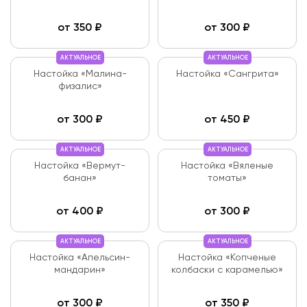
от
350
₽
от
300
₽
АКТУАЛЬНОЕ
АКТУАЛЬНОЕ
Настойка «Малина-
Настойка «Сангрита»
физалис»
от
300
₽
от
450
₽
АКТУАЛЬНОЕ
АКТУАЛЬНОЕ
Настойка «Вермут-
Настойка «Вяленые
банан»
томаты»
от
400
₽
от
300
₽
АКТУАЛЬНОЕ
АКТУАЛЬНОЕ
Настойка «Апельсин-
Настойка «Копченые
мандарин»
колбаски с карамелью»
от
300
₽
от
350
₽