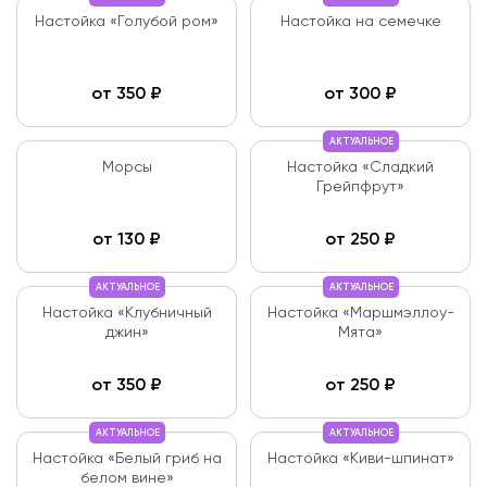
Настойка «Голубой ром»
Настойка на семечке
от
350
₽
от
300
₽
АКТУАЛЬНОЕ
Морсы
Настойка «Сладкий
Грейпфрут»
от
130
₽
от
250
₽
АКТУАЛЬНОЕ
АКТУАЛЬНОЕ
Настойка «Клубничный
Настойка «Маршмэллоу-
джин»
Мята»
от
350
₽
от
250
₽
АКТУАЛЬНОЕ
АКТУАЛЬНОЕ
Настойка «Белый гриб на
Настойка «Киви-шпинат»
белом вине»