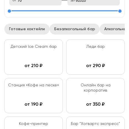
от
до
Готовые коктейли
Безалкогольный бар
Алкогольны
Детский Ice Cream бар
Леди бар
от
210
₽
от
290
₽
Станция «Кофе на песке»
Онлайн бар на
корпоратив
от
190
₽
от
350
₽
Кофе-принтер
Бар "Хогвартс экспресс"