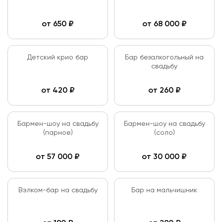
от
650
₽
от
68 000
₽
Детский крио бар
Бар безалкогольный на
свадьбу
от
420
₽
от
260
₽
Бармен-шоу на свадьбу
Бармен-шоу на свадьбу
(парное)
(соло)
от
57 000
₽
от
30 000
₽
Вэлком-бар на свадьбу
Бар на мальчишник