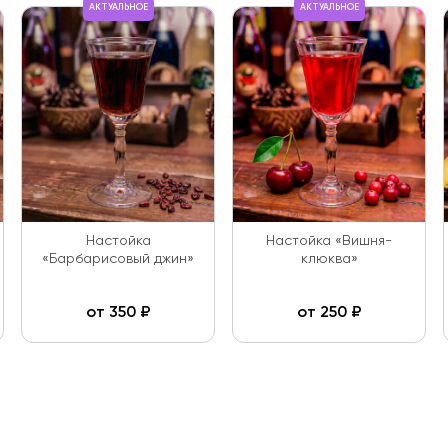
АКТУАЛЬНОЕ
АКТУАЛЬНОЕ
Настойка
Настойка «Вишня-
«Барбарисовый джин»
клюква»
от
350
₽
от
250
₽