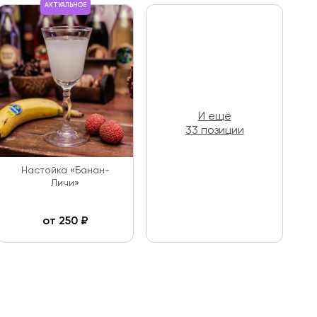
АКТУАЛЬНОЕ
И ещё
33 позиции
Настойка «Банан-
Личи»
от
250
₽