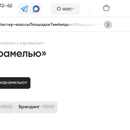
-12-62
О нас
астер-классы
Площадки
Тимбилдинг
Оборудование
Сцены
олбаски с карамелью»
арамелью»
 карамелью»
+5500
Брендинг
+7000