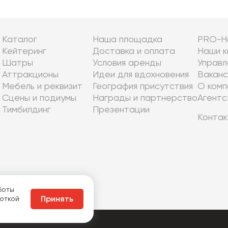
Каталог
Наша площадка
PRO-Н
Кейтеринг
Доставка и оплата
Наши к
Шатры
Условия аренды
Управл
Аттракционы
Идеи для вдохновения
Ваканс
Мебель и реквизит
География присутствия
О комп
Сцены и подиумы
Награды и партнерство
Агентс
Тимбилдинг
Презентации
Контак
боты
боткой
Принять