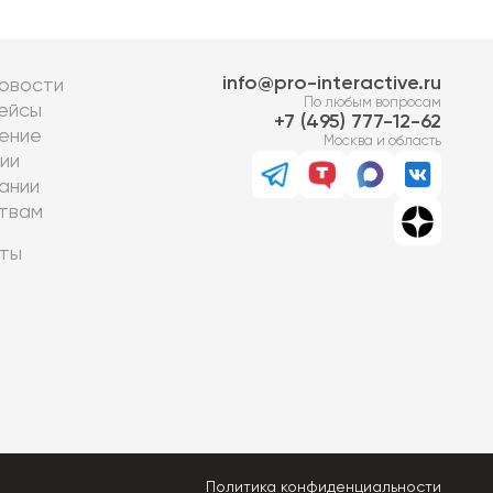
info@pro-interactive.ru
овости
По любым вопросам
ейсы
7 (495) 777-12-62
ение
Москва и область
ии
ании
твам
ты
Политика конфиденциальности