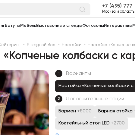
7 (495) 777
Москва и область
нг
Батуты
Мебель
Выставочные стенды
Фотозоны
Интерактивы
М
Кейтеринг
-
Выездной бар
-
Настойки
-
Настойка «Копченые к
 «Копченые колбаски с к
Варианты
1
Настойка «Копченые колбаски с
Дополнительные опции
2
Бармен
+8000
Барная стойка
Коктейльный стол LED
+2700