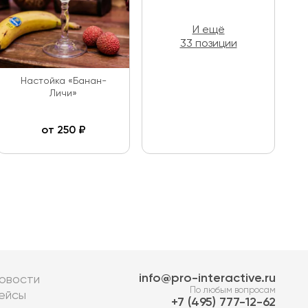
И ещё
33 позиции
Настойка «Банан-
Личи»
от
250
₽
info@pro-interactive.ru
овости
По любым вопросам
ейсы
7 (495) 777-12-62