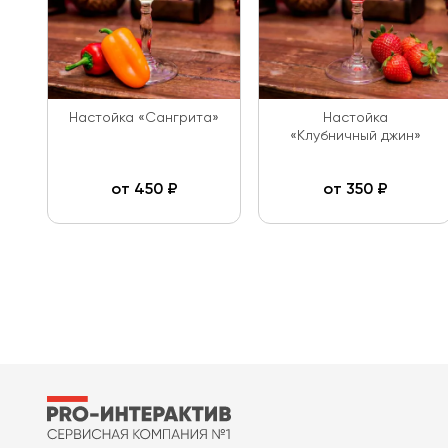
Настойка «Сангрита»
Настойка
«Клубничный джин»
от
450
₽
от
350
₽