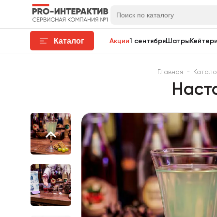
Каталог
Акции
1 сентября
Шатры
Кейтери
Главная
-
Катало
Наст