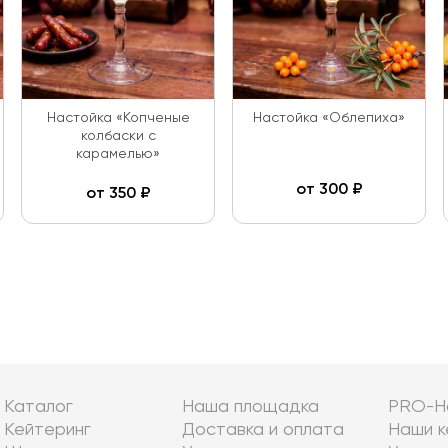
Настойка «Копченые
Настойка «Облепиха»
колбаски с
карамелью»
от
300
₽
от
350
₽
Каталог
Наша площадка
PRO-Н
Кейтеринг
Доставка и оплата
Наши к