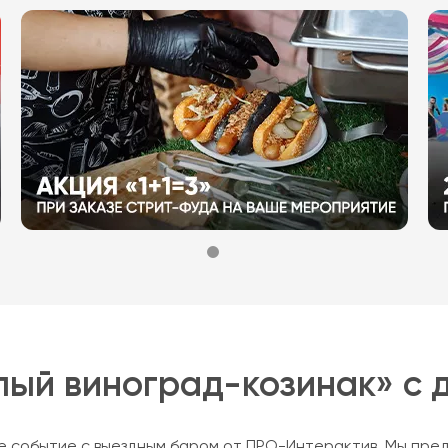
лый виноград-козинак» с 
 событие с выездным баром от ПРО-Интерактив. Мы предл