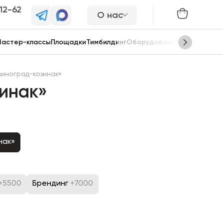
-12-62
О нас
астер-классы
Площадки
Тимбилдинг
Оборудование
Сцены
виноград-козинак»
инак»
нак»
+5500
Брендинг
+7000