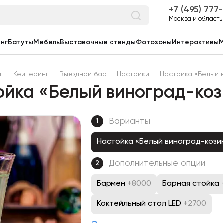
7 (495) 777
Москва и область
нг
Батуты
Мебель
Выставочные стенды
Фотозоны
Интерактивы
М
г
-
Кейтеринг
-
Выездной бар
-
Настойки
-
Настойка «Белый 
ойка «Белый виноград-коз
Варианты
1
Настойка «Белый виноград-кози
Дополнительные опции
2
Бармен
+8000
Барная стойка
Коктейльный стол LED
+2700