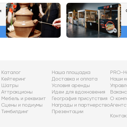
м
Каталог
Наша площадка
PRO-Н
Кейтеринг
Доставка и оплата
Наши к
Шатры
Условия аренды
Управл
Аттракционы
Идеи для вдохновения
Ваканс
Мебель и реквизит
География присутствия
О комп
Сцены и подиумы
Награды и партнерство
Агентс
Тимбилдинг
Презентации
Контак