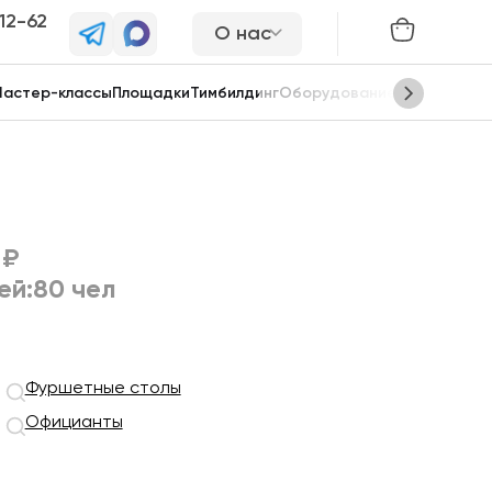
-12-62
О нас
астер-классы
Площадки
Тимбилдинг
Оборудование
Сцены
 ₽
ей:
80 чел
Фуршетные столы
Официанты