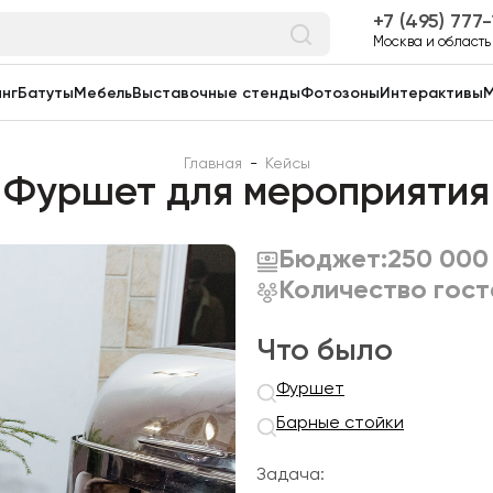
7 (495) 777
Москва и область
нг
Батуты
Мебель
Выставочные стенды
Фотозоны
Интерактивы
М
Главная
-
Кейсы
Фуршет для мероприятия
Бюджет:
250 000
Количество гост
Что было
Фуршет
Барные стойки
Задача: