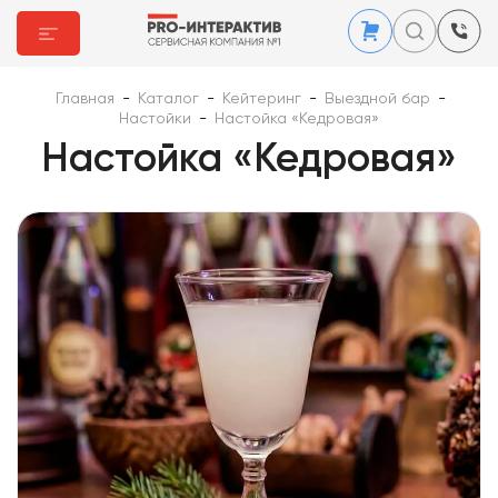
Главная
-
Каталог
-
Кейтеринг
-
Выездной бар
-
Настойки
-
Настойка «Кедровая»
Настойка «Кедровая»