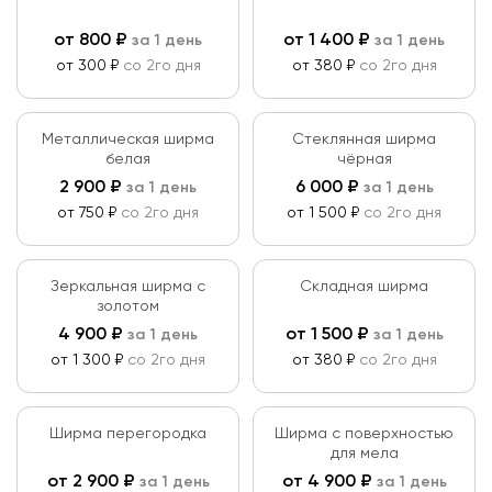
от
800
₽
от
1 400
₽
за 1 день
за 1 день
от 300 ₽
со 2го дня
от 380 ₽
со 2го дня
Металлическая ширма
Стеклянная ширма
белая
чёрная
2 900
₽
6 000
₽
за 1 день
за 1 день
от 750 ₽
со 2го дня
от 1 500 ₽
со 2го дня
Зеркальная ширма с
Складная ширма
золотом
4 900
₽
от
1 500
₽
за 1 день
за 1 день
от 1 300 ₽
со 2го дня
от 380 ₽
со 2го дня
Ширма перегородка
Ширма с поверхностью
для мела
от
2 900
₽
от
4 900
₽
за 1 день
за 1 день