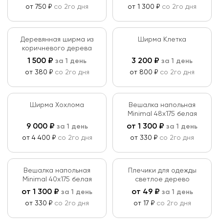
от 750 ₽
со 2го дня
от 1 300 ₽
со 2го дня
Деревянная ширма из
Ширма Клетка
коричневого дерева
1 500
₽
3 200
₽
за 1 день
за 1 день
от 380 ₽
со 2го дня
от 800 ₽
со 2го дня
Ширма Хохлома
Вешалка напольная
Minimal 48х175 белая
9 000
₽
от
1 300
₽
за 1 день
за 1 день
от 4 400 ₽
со 2го дня
от 330 ₽
со 2го дня
Вешалка напольная
Плечики для одежды
Minimal 40х175 белая
светлое дерево
от
1 300
₽
от
49
₽
за 1 день
за 1 день
от 330 ₽
со 2го дня
от 17 ₽
со 2го дня