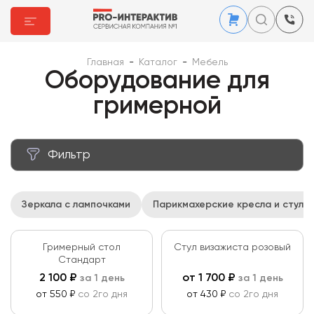
Главная
-
Каталог
-
Мебель
Оборудование для
гримерной
Фильтр
Цена за аренду ₽
Зеркала с лампочками
Парикмахерские кресла и стулья
от
до
Вес кг
Гримерный стол
Стул визажиста розовый
Стандарт
от
до
2 100
₽
от
1 700
₽
за 1 день
за 1 день
Цвет
от 550 ₽
со 2го дня
от 430 ₽
со 2го дня