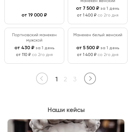
манекен женский
от
7 500
₽
за 1 день
от
19 000
₽
от 1 400 ₽
со 2го дня
Портновский манекен
Манекен белый женский
мужской
от
430
₽
от
5 500
₽
за 1 день
за 1 день
от 110 ₽
со 2го дня
от 1 400 ₽
со 2го дня
1
2
3
Наши кейсы