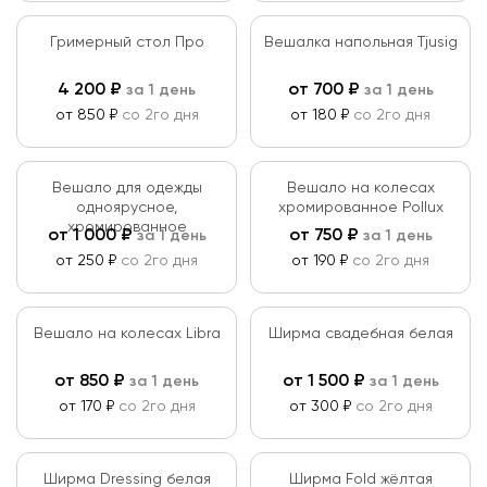
Материалы
Гримерный стол Про
Вешалка напольная Tjusig
Дерево
4 200
₽
от
700
₽
за 1 день
за 1 день
Применить
от 850 ₽
со 2го дня
от 180 ₽
со 2го дня
Пластик
Сбросить
Металл
Вешало для одежды
Вешало на колесах
одноярусное,
хромированное Pollux
Стекло
хромированное
от
1 000
₽
от
750
₽
за 1 день
за 1 день
ЛДСП
от 250 ₽
со 2го дня
от 190 ₽
со 2го дня
Ткань
Вешало на колесах Libra
Ширма свадебная белая
от
850
₽
от
1 500
₽
за 1 день
за 1 день
от 170 ₽
со 2го дня
от 300 ₽
со 2го дня
Ширма Dressing белая
Ширма Fold жёлтая