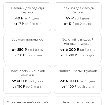
Плечики для одежды
Плечики для одежды
черные
белые
49
₽
49
₽
за 1 день
за 1 день
от 17 ₽
со 2го дня
от 17 ₽
со 2го дня
Зеркало напольное
Золотой глянцевый
манекен мужской
от
850
₽
от
6 000
₽
за 1 день
за 1 день
от 210 ₽
со 2го дня
от 1 300 ₽
со 2го дня
Портновский манекен
Манекен белый мужской
женский
от
600
₽
от
4 200
₽
за 1 день
за 1 день
от 150 ₽
со 2го дня
от 1 100 ₽
со 2го дня
Манекен черный женский
Зеркало напольное