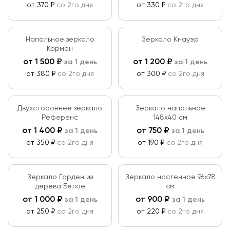
от 370 ₽
со 2го дня
от 330 ₽
со 2го дня
Напольное зеркало
Зеркало Кнауэр
Кармен
от
1 500
₽
от
1 200
₽
за 1 день
за 1 день
от 380 ₽
со 2го дня
от 300 ₽
со 2го дня
Двухстороннее зеркало
Зеркало напольное
Референс
148х40 см
от
1 400
₽
от
750
₽
за 1 день
за 1 день
от 350 ₽
со 2го дня
от 190 ₽
со 2го дня
Зеркало Гарден из
Зеркало настенное 96х78
дерева Белое
см
от
1 000
₽
от
900
₽
за 1 день
за 1 день
от 250 ₽
со 2го дня
от 220 ₽
со 2го дня