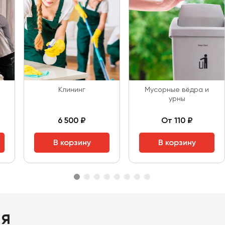
Клининг
Мусорные вёдра и
урны
6 500 ₽
От 110 ₽
В корзину
В корзину
ия