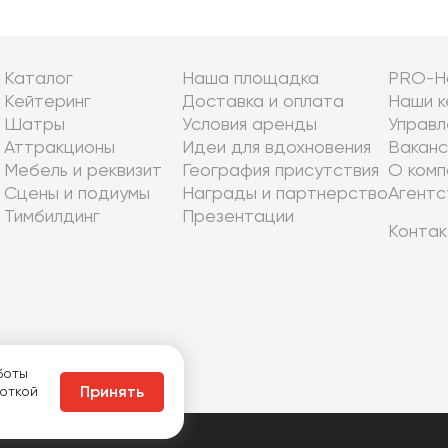
Каталог
Наша площадка
PRO-Н
Кейтеринг
Доставка и оплата
Наши к
Шатры
Условия аренды
Управл
Аттракционы
Идеи для вдохновения
Ваканс
Мебель и реквизит
География присутствия
О комп
Сцены и подиумы
Награды и партнерство
Агентс
Тимбилдинг
Презентации
Контак
боты
боткой
Принять