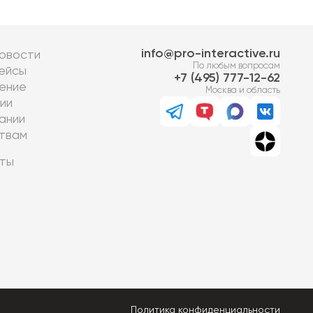
info@pro-interactive.ru
овости
По любым вопросам
ейсы
7 (495) 777-12-62
ение
Москва и область
ии
ании
твам
ты
Политика конфиденциальности