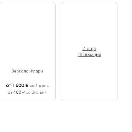
И ещё
111 позиция
Зеркало Флари
от
1 600
₽
за 1 день
от 400 ₽
со 2го дня