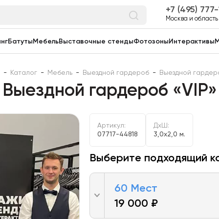
7 (495) 777
Москва и область
нг
Батуты
Мебель
Выставочные стенды
Фотозоны
Интерактивы
М
-
Каталог
-
Мебель
-
Выездной гардероб
-
Выездной гардеро
Выездной гардероб «VIP»
Артикул:
ДxШ:
07717-44818
3,0x2,0 м.
Выберите подходящий к
60 Мест
19 000 ₽