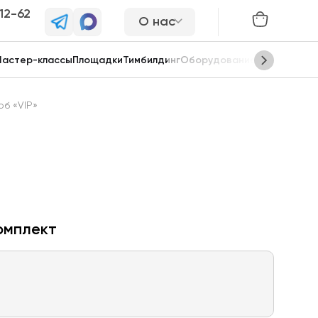
-12-62
О нас
астер-классы
Площадки
Тимбилдинг
Оборудование
Сцены
б «VIP»
омплект