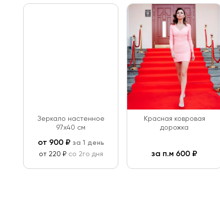
Зеркало настенное
Красная ковровая
97х40 см
дорожка
от
900
₽
за 1 день
за п.м
600
₽
от 220 ₽
со 2го дня