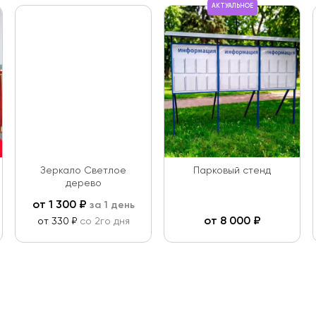
АКТУАЛЬНОЕ
Зеркало Светлое
Парковый стенд
дерево
от
1 300
₽
за 1 день
от
8 000
₽
от 330 ₽
со 2го дня