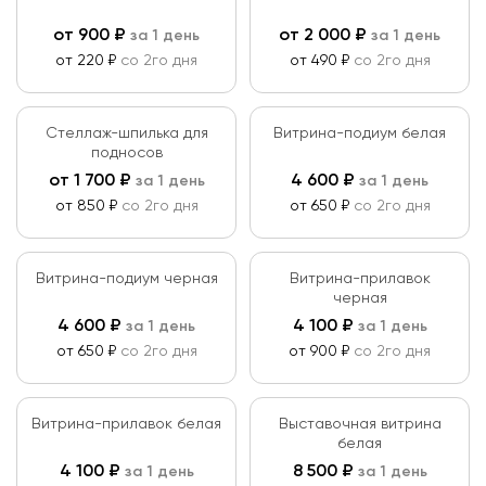
от
900
₽
от
2 000
₽
за 1 день
за 1 день
от 220 ₽
со 2го дня
от 490 ₽
со 2го дня
Стеллаж-шпилька для
Витрина-подиум белая
подносов
от
1 700
₽
4 600
₽
за 1 день
за 1 день
от 850 ₽
со 2го дня
от 650 ₽
со 2го дня
Витрина-подиум черная
Витрина-прилавок
черная
4 600
₽
4 100
₽
за 1 день
за 1 день
от 650 ₽
со 2го дня
от 900 ₽
со 2го дня
Витрина-прилавок белая
Выставочная витрина
белая
4 100
₽
8 500
₽
за 1 день
за 1 день