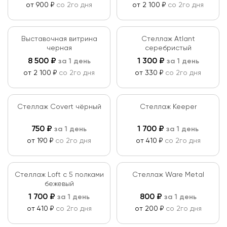
от 900 ₽
со 2го дня
от 2 100 ₽
со 2го дня
Выставочная витрина
Стеллаж Atlant
черная
серебристый
8 500
₽
1 300
₽
за 1 день
за 1 день
от 2 100 ₽
со 2го дня
от 330 ₽
со 2го дня
Стеллаж Covert чёрный
Стеллаж Keeper
750
₽
1 700
₽
за 1 день
за 1 день
от 190 ₽
со 2го дня
от 410 ₽
со 2го дня
Стеллаж Loft c 5 полками
Стеллаж Ware Metal
бежевый
1 700
₽
800
₽
за 1 день
за 1 день
от 410 ₽
со 2го дня
от 200 ₽
со 2го дня