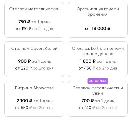
Стеллаж металлический
Организация камеры
хранения
750
₽
за 1 день
от
18 000
₽
от 190 ₽
со 2го дня
Стеллаж Covert белый
Стеллаж Loft c 5 полками
темное дерево
900
₽
1 800
₽
за 1 день
за 1 день
от 220 ₽
со 2го дня
от 430 ₽
со 2го дня
АКТУАЛЬНОЕ
Витрина Showcase
Стеллаж металлический
узкий
2 100
₽
700
₽
за 1 день
за 1 день
от 550 ₽
со 2го дня
от 140 ₽
со 2го дня