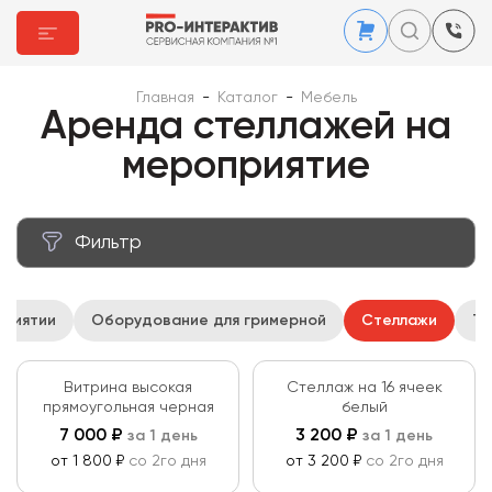
Главная
-
Каталог
-
Мебель
Аренда стеллажей на
мероприятие
Фильтр
Цена за аренду ₽
приятии
Оборудование для гримерной
Стеллажи
Тр
от
до
Вес кг
Витрина высокая
Стеллаж на 16 ячеек
прямоугольная черная
белый
от
до
7 000
₽
3 200
₽
за 1 день
за 1 день
Цвет
от 1 800 ₽
со 2го дня
от 3 200 ₽
со 2го дня