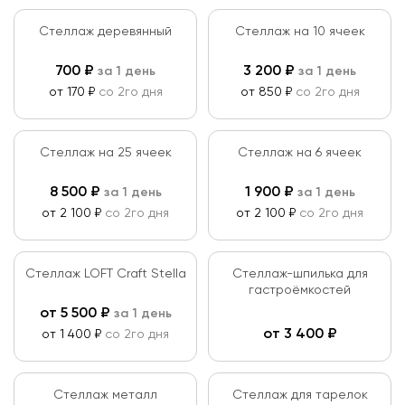
Стеллаж деревянный
Стеллаж на 10 ячеек
700
₽
3 200
₽
за 1 день
за 1 день
от 170 ₽
со 2го дня
от 850 ₽
со 2го дня
Стеллаж на 25 ячеек
Стеллаж на 6 ячеек
8 500
₽
1 900
₽
за 1 день
за 1 день
от 2 100 ₽
со 2го дня
от 2 100 ₽
со 2го дня
Стеллаж LOFT Craft Stella
Cтеллаж-шпилька для
гастроёмкостей
от
5 500
₽
за 1 день
от
3 400
₽
от 1 400 ₽
со 2го дня
Стеллаж металл
Стеллаж для тарелок