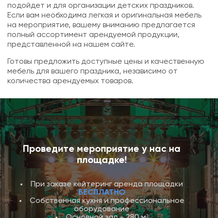
подойдет и для организации детских праздников.
Если вам необходима легкая и оригинальная мебель
на мероприятие, вашему вниманию предлагается
полный ассортимент арендуемой продукции,
представленной на нашем сайте.
Готовы предложить доступные цены и качественную
мебель для вашего праздника, независимо от
количества арендуемых товаров.
Проведите мероприятие у нас на
площадке!
При заказе кейтеринг аренда площадки
БЕСПЛАТНО
Собственная кухня и профессиональное
оборудование
Основной зал - 280 м²