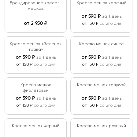
Вес кг
Брендирование кресел-
Кресло мешок красный
мешков
от
до
от
590
₽
за 1 день
Цвет
от
2 950
₽
от 150 ₽
со 2го дня
Материалы
Кресло мешок «Зеленая
Кресло мешок синее
трава»
Дерево
от
590
₽
от
590
₽
за 1 день
за 1 день
Применить
от 150 ₽
со 2го дня
от 150 ₽
со 2го дня
Металл
Сбросить
ЛДСП
Кресло мешок
Кресло мешок голубой
фиолетовый
Ткань
от
590
₽
от
590
₽
за 1 день
за 1 день
Оксфорд
от 150 ₽
со 2го дня
от 150 ₽
со 2го дня
Экокожа
Кресло мешок черный
Кресло мешок розовый