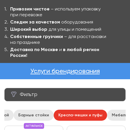
Привозим чистое
– используем упаковку
при перевозке
Следим за качеством
оборудования
Широкий выбор
для улицы и помещений
Собственные грузчики
– для расстановки
на празднике
Доставка по Москве
и
в любой регион
России!
Услуги брендирования
Фильтр
Цена за аренду ₽
ткой
Барные стойки
Кресла-мешки и пуфы
Мебель и
от
до
АКТУАЛЬНОЕ