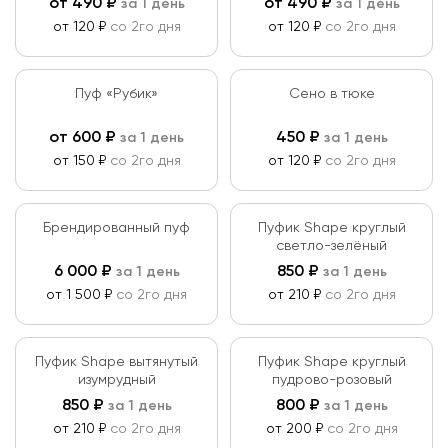
от
490
₽
от
490
₽
за 1 день
за 1 день
от 120 ₽
со 2го дня
от 120 ₽
со 2го дня
Пуф «Рубик»
Сено в тюке
от
600
₽
450
₽
за 1 день
за 1 день
от 150 ₽
со 2го дня
от 120 ₽
со 2го дня
Брендированный пуф
Пуфик Shape круглый
светло-зелёный
6 000
₽
850
₽
за 1 день
за 1 день
от 1 500 ₽
со 2го дня
от 210 ₽
со 2го дня
Пуфик Shape вытянутый
Пуфик Shape круглый
изумрудный
пудрово-розовый
850
₽
800
₽
за 1 день
за 1 день
от 210 ₽
со 2го дня
от 200 ₽
со 2го дня