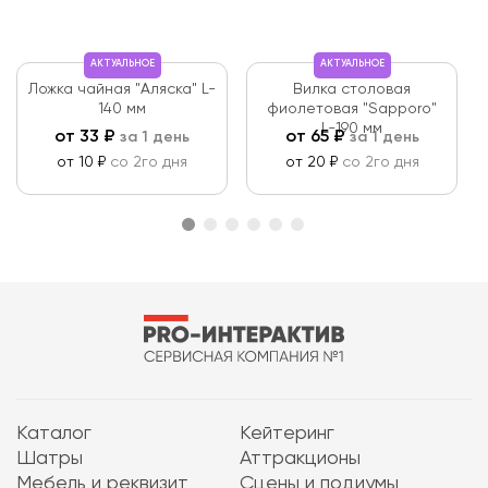
АКТУАЛЬНОЕ
АКТУАЛЬНОЕ
Ложка чайная "Аляска" L-
Вилка столовая
140 мм
фиолетовая "Sapporo"
L-190 мм
от
33
₽
от
65
₽
за 1 день
за 1 день
от 10 ₽
со 2го дня
от 20 ₽
со 2го дня
Каталог
Кейтеринг
Шатры
Аттракционы
Мебель и реквизит
Сцены и подиумы