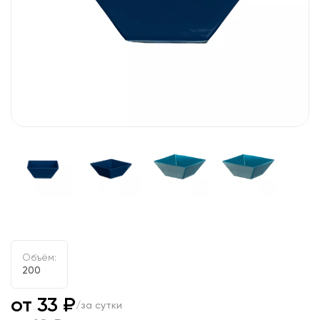
Объём:
200
от 33 ₽
/за сутки