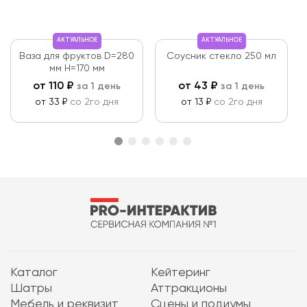
АКТУАЛЬНОЕ
АКТУАЛЬНОЕ
Ваза для фруктов D=280
Соусник стекло 250 мл
мм Н=170 мм
от
110
₽
от
43
₽
за 1 день
за 1 день
от 33 ₽
со 2го дня
от 13 ₽
со 2го дня
Каталог
Кейтеринг
Шатры
Аттракционы
Мебель и реквизит
Сцены и подиумы