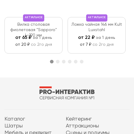
АКТУАЛЬНОЕ
АКТУАЛЬНОЕ
Вилка столовая
Ложка чайная 146 мм Kult
фиолетовая "Sapporo"
Luxstahl
L-190 мм
от
65
₽
от
22
₽
за 1 день
за 1 день
от 20 ₽
со 2го дня
от 7 ₽
со 2го дня
Каталог
Кейтеринг
Шатры
Аттракционы
Мебель и реквизит
Сцены и подиумы