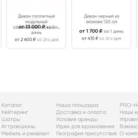
Диван паллетный
Диван черный из
модульный
экокожи 120 см
от
13 000
₽
за 1
обожженный с серыми
от
1 700
₽
за 1 день
день
подушками
от 410 ₽
со 2го дня
от 2 600 ₽
со 2го дня
Каталог
Наша площадка
PRO-Н
Кейтеринг
Доставка и оплата
Наши к
Шатры
Условия аренды
Управл
Аттракционы
Идеи для вдохновения
Ваканс
Мебель и реквизит
География присутствия
О комп