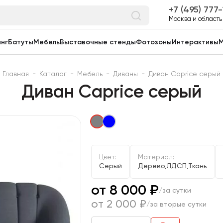
7 (495) 777
Москва и область
нг
Батуты
Мебель
Выставочные стенды
Фотозоны
Интерактивы
М
Главная
-
Каталог
-
Мебель
-
Диваны
-
Диван Caprice серый
Диван Caprice серый
Цвет:
Материал:
Серый
Дерево,ЛДСП,Ткань
от 8 000 ₽
/за сутки
от 2 000 ₽
/за вторые сутки