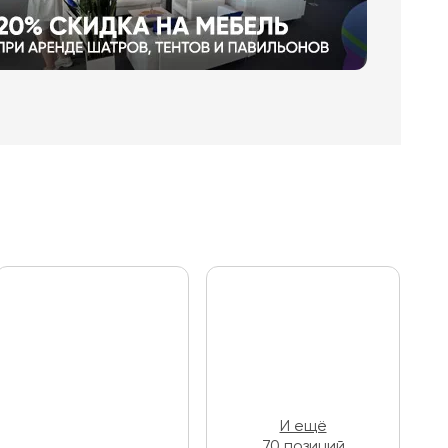
И ещё
70 позиций