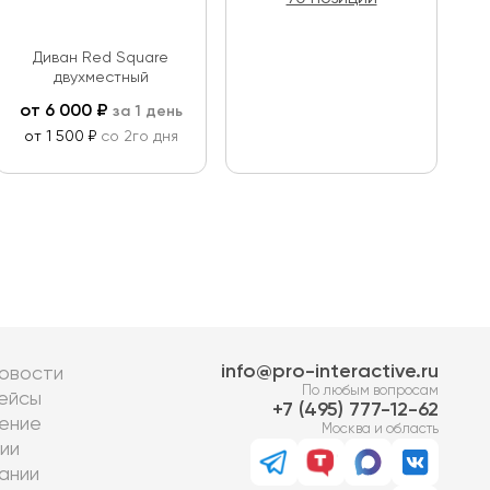
Диван Red Square
двухместный
от
6 000
₽
за 1 день
от 1 500 ₽
со 2го дня
info@pro-interactive.ru
овости
По любым вопросам
ейсы
7 (495) 777-12-62
ение
Москва и область
ии
ании