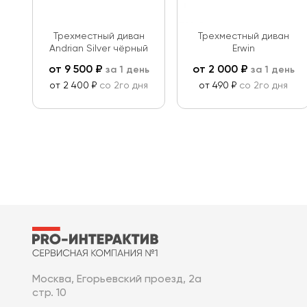
Трехместный диван
Трехместный диван
Andrian Silver чёрный
Erwin
от
9 500
₽
от
2 000
₽
за 1 день
за 1 день
от 2 400 ₽
со 2го дня
от 490 ₽
со 2го дня
Москва, Егорьевский проезд, 2а
стр. 10