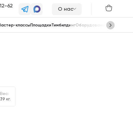
-12-62
О нас
астер-классы
Площадки
Тимбилдинг
Оборудование
Сцены
Вес:
39 кг.