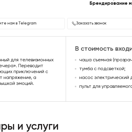
Брендирование м
те нам в Telegram
Заказать звонок
В стоимость вход
нный для телевизионных
чаша съемная (прозрач
вечера». Переводит
тумба с подсветкой;
вающих приключений с
т напряжение, а
насос электрический д
пышкой эмоций.
пульт для управляемого
ры и услуги