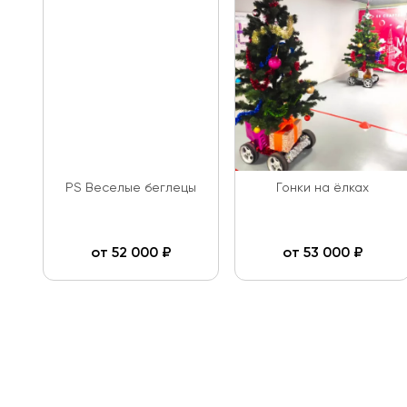
PS Веселые беглецы
Гонки на ёлках
от
52 000
₽
от
53 000
₽