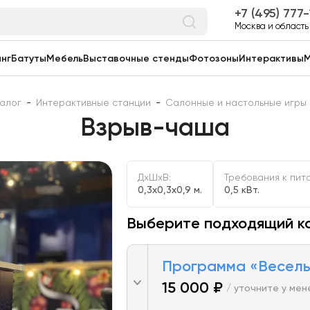
7 (495) 777
Москва и область
нг
Батуты
Мебель
Выставочные стенды
Фотозоны
Интерактивы
М
алог
-
Интерактивные станции
-
Салонные и настольные игры
Взрыв-чаша
ДxШxВ:
Требования к пит
0,3x0,3x0,9 м.
0,5 кВт.
Выберите подходящий к
Программа «Веселы
15 000 ₽
/ уточните у ме