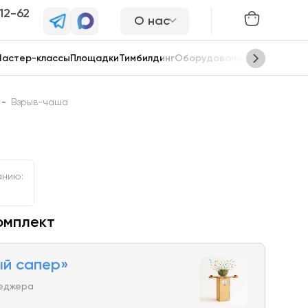
-12-62
О нас
астер-классы
Площадки
Тимбилдинг
Оборудование
Сцены
-
Взрыв-чаша
анию:
омплект
й сапер»
неджера