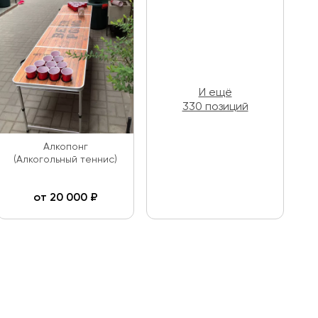
И ещё
330 позиций
Алкопонг
(Алкогольный теннис)
от
20 000
₽