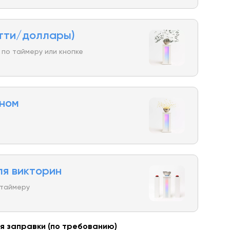
тти/доллары)
 по таймеру или кнопке
рном
в
ля викторин
 таймеру
я заправки (по требованию)