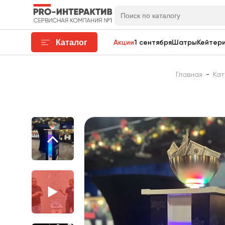
Каталог
Акции
1 сентября
Шатры
Кейтери
Главная
-
Кат