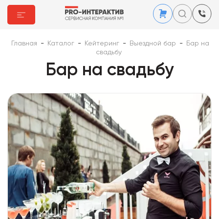
Главная
-
Каталог
-
Кейтеринг
-
Выездной бар
-
Бар на
свадьбу
Бар на свадьбу