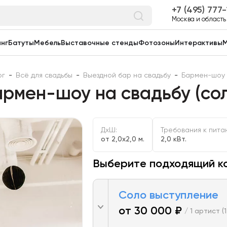
7 (495) 777
Москва и область
нг
Батуты
Мебель
Выставочные стенды
Фотозоны
Интерактивы
М
ог
-
Всё для свадьбы
-
Выездной бар на свадьбу
-
Бармен-шоу н
рмен-шоу на свадьбу (со
ДxШ:
Требования к пита
от 2,0x2,0 м.
2,0 кВт.
Выберите подходящий к
Соло выступление
от 30 000 ₽
/ 1 артист (