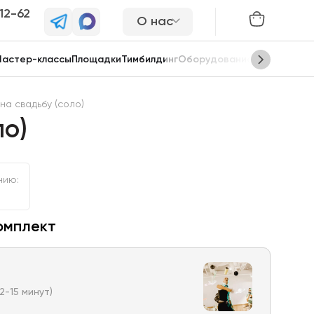
-12-62
О нас
астер-классы
Площадки
Тимбилдинг
Оборудование
Сцены
а свадьбу (соло)
ло)
нию:
омплект
12-15 минут)