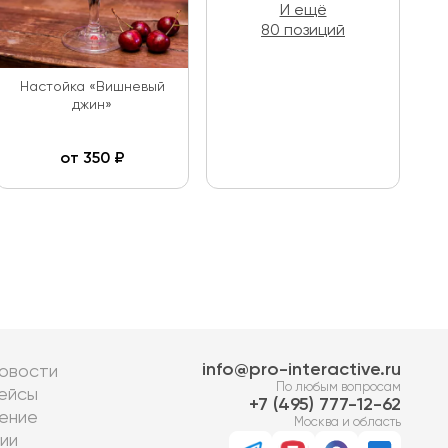
И ещё
80 позиций
Настойка «Вишневый
джин»
от
350
₽
info@pro-interactive.ru
овости
По любым вопросам
ейсы
7 (495) 777-12-62
ение
Москва и область
ии