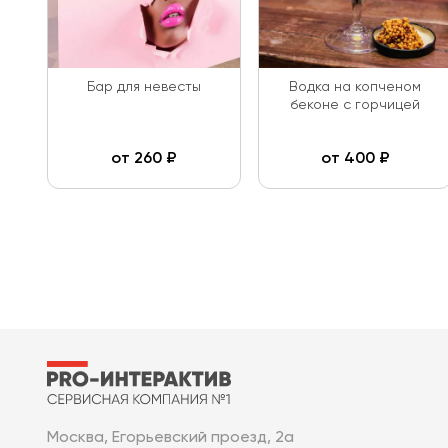
Бар для невесты
Водка на копченом
беконе с горчицей
от
260
₽
от
400
₽
Москва, Егорьевский проезд, 2а