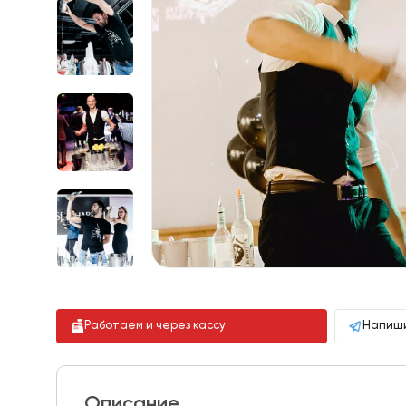
Работаем и через кассу
Напиши
Описание