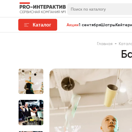
Каталог
Акции
1 сентября
Шатры
Кейтери
Главная
-
Катал
Ба