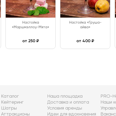
Настойка
Настойка «Груша-
«Маршмэллоу-Мята»
айва»
от
250
₽
от
400
₽
Каталог
Наша площадка
PRO-Н
Кейтеринг
Доставка и оплата
Наши к
Шатры
Условия аренды
Управл
Аттракционы
Идеи для вдохновения
Ваканс