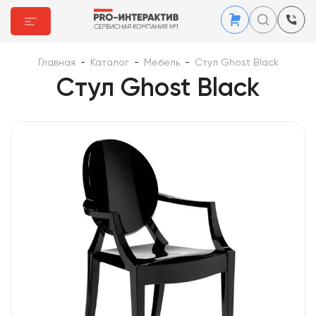
Главная
-
Каталог
-
Мебель
-
Стул Ghost Black
Стул Ghost Black