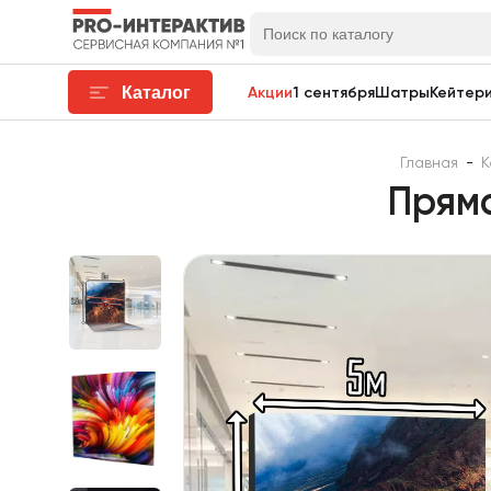
Каталог
Акции
1 сентября
Шатры
Кейтери
Главная
-
К
Пряма