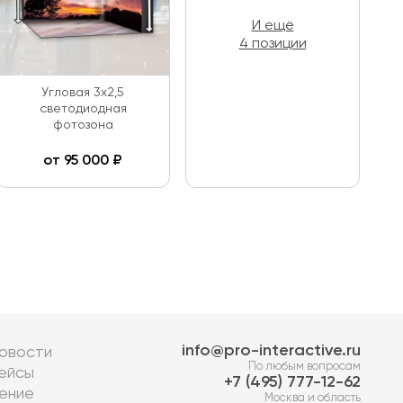
И ещё
4 позиции
Угловая 3х2,5
светодиодная
фотозона
от
95 000
₽
info@pro-interactive.ru
овости
По любым вопросам
ейсы
7 (495) 777-12-62
ение
Москва и область