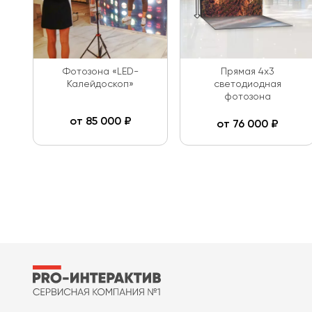
Фотозона «LED-
Прямая 4х3
Калейдоскоп»
светодиодная
фотозона
от
85 000
₽
от
76 000
₽