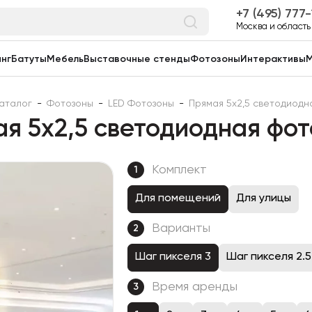
7 (495) 777
Москва и область
нг
Батуты
Мебель
Выставочные стенды
Фотозоны
Интерактивы
М
аталог
-
Фотозоны
-
LED Фотозоны
-
Прямая 5х2,5 светодиодн
я 5х2,5 светодиодная фо
Комплект
1
Для помещений
Для улицы
Варианты
2
Шаг пикселя 3
Шаг пикселя 2.5
Время аренды
3