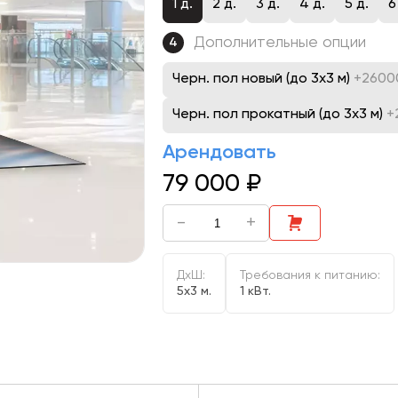
1 д.
2 д.
3 д.
4 д.
5 д.
6
Дополнительные опции
4
Черн. пол новый (до 3х3 м)
+2600
Черн. пол прокатный (до 3х3 м)
+
Арендовать
79 000
₽
-
+
ДxШ:
Требования к питанию:
5x3 м.
1 кВт.