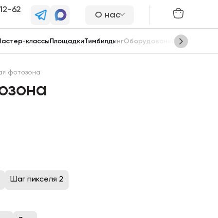
-12-62
О нас
астер-классы
Площадки
Тимбилдинг
Оборудование
Сцены
ая фотозона
тозона
Шаг пикселя 2