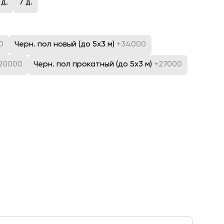
 д.
7 д.
0
Черн. пол новый (до 5х3 м)
+34000
20000
Черн. пол прокатный (до 5х3 м)
+27000