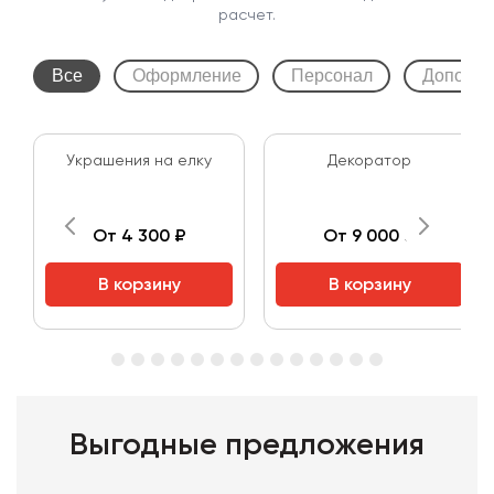
расчет.
Все
Оформление
Персонал
Дополни
Украшения на елку
Декоратор
От 4 300 ₽
От 9 000 ₽
В корзину
В корзину
Выгодные предложения