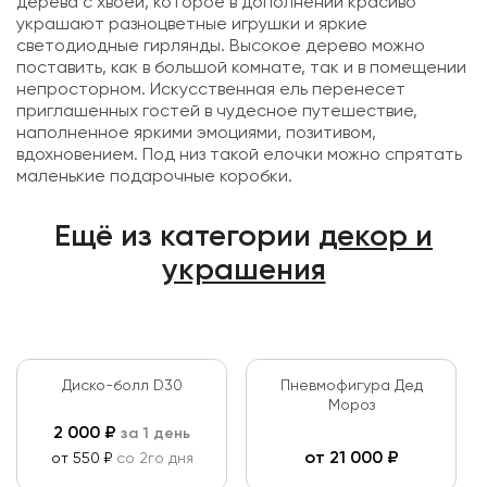
дерева с хвоей, которое в дополнении красиво
украшают разноцветные игрушки и яркие
светодиодные гирлянды. Высокое дерево можно
поставить, как в большой комнате, так и в помещении
непросторном. Искусственная ель перенесет
приглашенных гостей в чудесное путешествие,
наполненное яркими эмоциями, позитивом,
вдохновением. Под низ такой елочки можно спрятать
маленькие подарочные коробки.
Ещё из категории
декор и
украшения
Диско-болл D30
Пневмофигура Дед
Мороз
2 000
₽
за 1 день
от
21 000
₽
от 550 ₽
со 2го дня