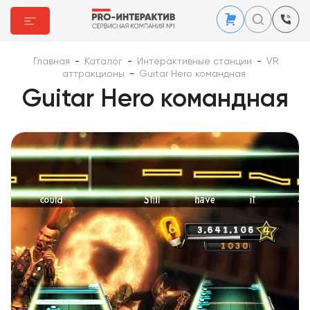
Главная
-
Каталог
-
Интерактивные станции
-
VR
аттракционы
-
Guitar Hero командная
Guitar Hero командная