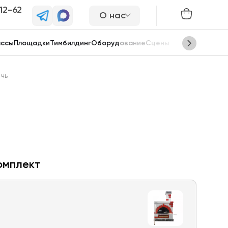
-12-62
О нас
ассы
Площадки
Тимбилдинг
Оборудование
Сцены
чь
омплект