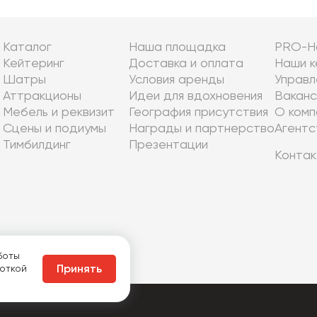
Каталог
Наша площадка
PRO-Н
Кейтеринг
Доставка и оплата
Наши к
Шатры
Условия аренды
Управл
Аттракционы
Идеи для вдохновения
Ваканс
Мебель и реквизит
География присутствия
О комп
Сцены и подиумы
Награды и партнерство
Агентс
Тимбилдинг
Презентации
Контак
боты
боткой
Принять