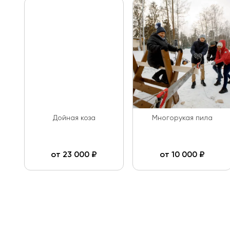
Дойная коза
Многорукая пила
от
23 000
₽
от
10 000
₽