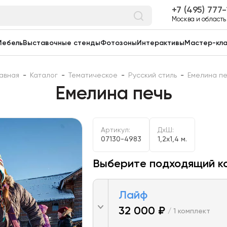
7 (495) 777
Москва и область
Мебель
Выставочные стенды
Фотозоны
Интерактивы
Мастер-кл
лавная
-
Каталог
-
Тематическое
-
Русский стиль
-
Емелина пе
Емелина печь
Артикул:
ДxШ:
07130-4983
1,2x1,4 м.
Выберите подходящий к
Лайф
32 000 ₽
/ 1 комплект