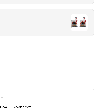
ит
ион – 1 комплект