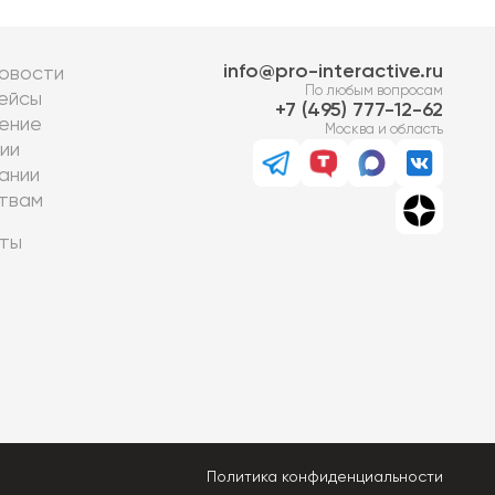
info@pro-interactive.ru
овости
По любым вопросам
ейсы
7 (495) 777-12-62
ение
Москва и область
ии
ании
твам
ты
Политика конфиденциальности