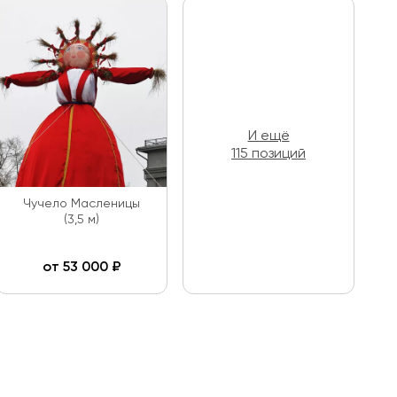
И ещё
115 позиций
Чучело Масленицы
(3,5 м)
от
53 000
₽