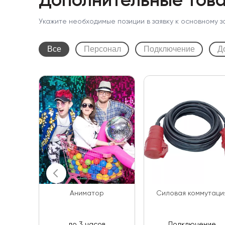
Дополнительные това
Укажите необходимые позиции в заявку к основному з
Все
Персонал
Подключение
Д
Аниматор
Cиловая коммутаци
до 3 часов
Подключение