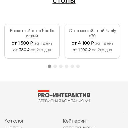
столы
Банкетный стол Nordic
Стол коктейльный Еverly
белый
d70
от
1 500
₽
от
4 100
₽
за 1 день
за 1 день
от 380 ₽
со 2го дня
от 1 100 ₽
со 2го дня
Каталог
Кейтеринг
Шатры
Аттракционы