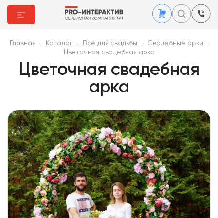
Главная
-
Каталог
-
Всё для свадьбы
-
Свадебные арки
-
Цветочная свадебная арка
Цветочная свадебная
арка