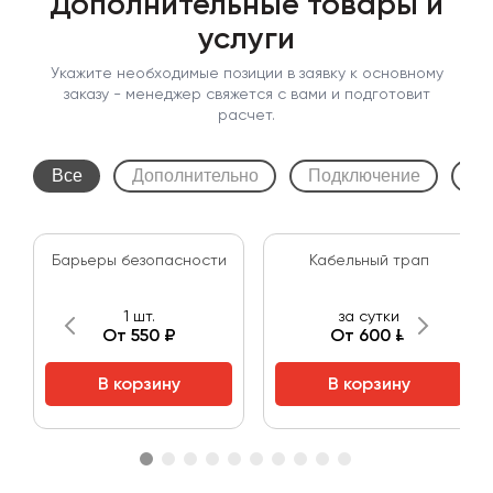
Дополнительные товары и
услуги
Укажите необходимые позиции в заявку к основному
заказу - менеджер свяжется с вами и подготовит
расчет.
Все
Дополнительно
Подключение
Пе
Барьеры безопасности
Кабельный трап
1 шт.
за сутки
От 550 ₽
От 600 ₽
В корзину
В корзину