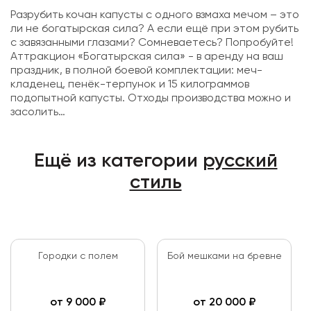
Разрубить кочан капусты с одного взмаха мечом – это
ли не богатырская сила? А если ещё при этом рубить
с завязанными глазами? Сомневаетесь? Попробуйте!
Аттракцион «Богатырская сила» - в аренду на ваш
праздник, в полной боевой комплектации: меч-
кладенец, пенёк-терпунок и 15 килограммов
подопытной капусты. Отходы производства можно и
засолить…
Ещё из категории
русский
стиль
Городки с полем
Бой мешками на бревне
от
9 000
₽
от
20 000
₽