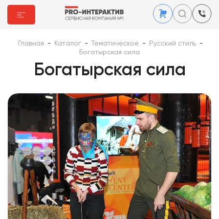
Главная
-
Каталог
-
Тематическое
-
Русский стиль
-
Богатырская сила
Богатырская сила