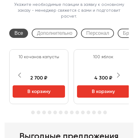
Укажите необходимые позиции в заявку к основному
заказу - менеджер свяжется с вами и подготовит
расчет.
Все
Дополнительно
Персонал
Бренд
10 кочанов капусты
100 яблок
2 700 ₽
4 300 ₽
В корзину
В корзину
Выгодные предложения