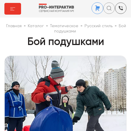
Главная
-
Каталог
-
Тематическое
-
Русский стиль
-
Бой
подушками
Бой подушками