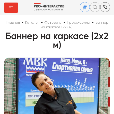
Главная
-
Каталог
-
Фотозоны
-
Пресс-воллы
-
Баннер
на каркасе (2x2 м)
Баннер на каркасе (2x2
м)