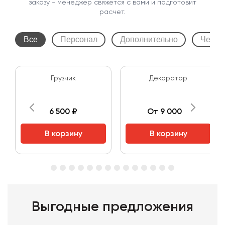
заказу - менеджер свяжется с вами и подготовит
расчет.
Все
Персонал
Дополнительно
Чехлы
Грузчик
Декоратор
6 500 ₽
От 9 000 ₽
В корзину
В корзину
Выгодные предложения