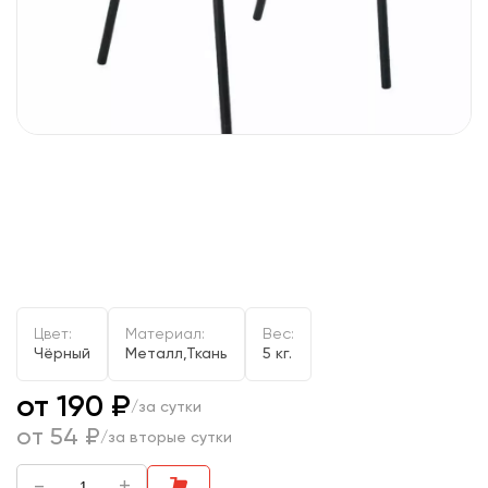
Цвет:
Материал:
Вес:
Чёрный
Металл,Ткань
5 кг.
от 190 ₽
/за сутки
от 54 ₽
/за вторые сутки
-
+