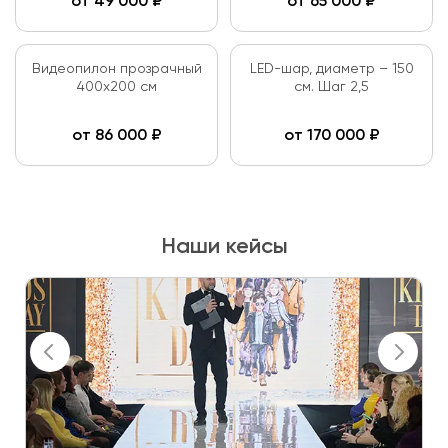
от
49 000
₽
от
65 000
₽
Видеопилон прозрачный
LED-шар, диаметр – 150
400х200 см
см. Шаг 2,5
от
86 000
₽
от
170 000
₽
Наши кейсы