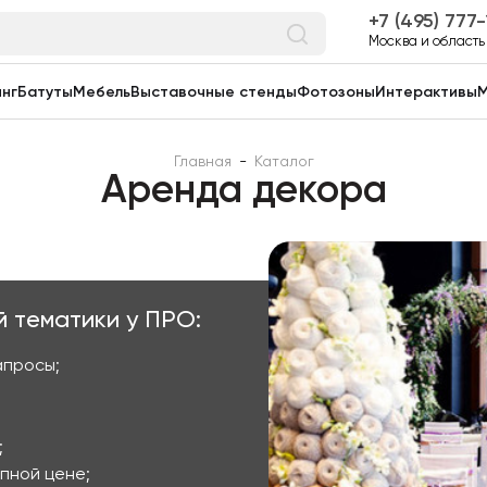
7 (495) 777
Москва и область
нг
Батуты
Мебель
Выставочные стенды
Фотозоны
Интерактивы
М
Главная
-
Каталог
Аренда декора
 тематики у ПРО:
апросы;
;
пной цене;