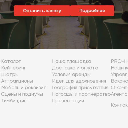
Оставить заявку
Подробнее
Каталог
Наша площадка
PRO-Н
Кейтеринг
Доставка и оплата
Наши к
Шатры
Условия аренды
Управл
Аттракционы
Идеи для вдохновения
Ваканс
Мебель и реквизит
География присутствия
О комп
Сцены и подиумы
Награды и партнерство
Агентс
Тимбилдинг
Презентации
Контак