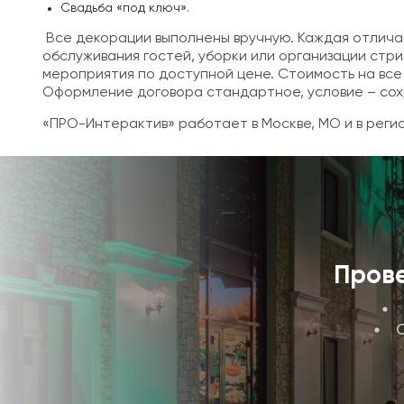
Свадьба «под ключ».
Все декорации выполнены вручную. Каждая отлича
обслуживания гостей, уборки или организации стр
мероприятия по доступной цене. Стоимость на все 
Оформление договора стандартное, условие – сох
«ПРО-Интерактив» работает в Москве, МО и в реги
Прове