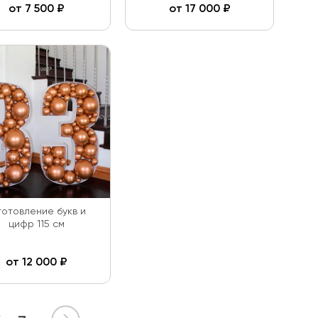
от
7 500
₽
от
17 000
₽
готовление букв и
цифр 115 см
от
12 000
₽