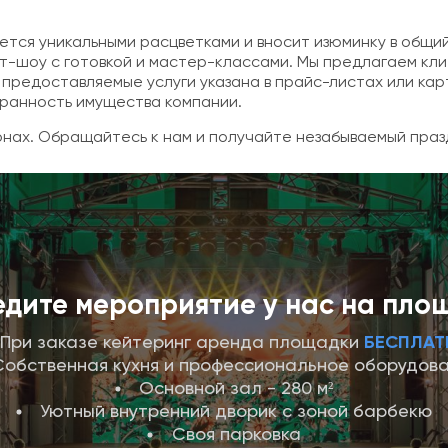
ется уникальными расцветками и вносит изюминку в общи
ит-шоу с готовкой и мастер-классами. Мы предлагаем к
предоставляемые услуги указана в прайс-листах или кар
ранность имущества компании.
онах. Обращайтесь к нам и получайте незабываемый праз
дите мероприятие у нас на пло
При заказе кейтеринг аренда площадки
БЕСПЛАТ
Собственная кухня и профессиональное оборудов
Основной зал - 280 м²
Уютный внутренний дворик с зоной барбекю
Своя парковка