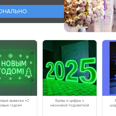
ИОНАЛЬНО
овые вывески «С
Буквы и цифры с
овым годом»
неоновой подсветкой
шар