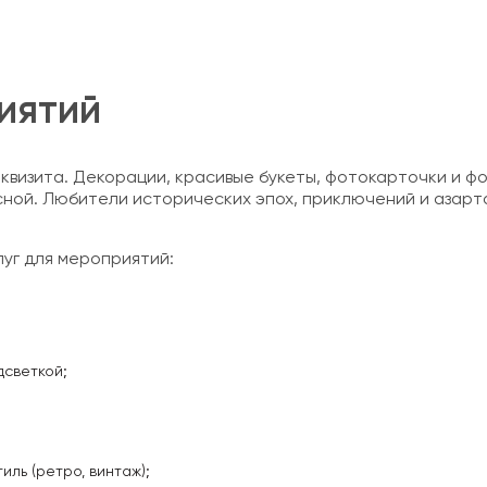
иятий
еквизита. Декорации, красивые букеты, фотокарточки и ф
ой. Любители исторических эпох, приключений и азарта
уг для мероприятий:
дсветкой;
ль (ретро, винтаж);