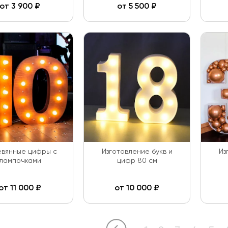
от
3 900
₽
от
5 500
₽
вянные цифры с
Изготовление букв и
Из
лампочками
цифр 80 см
от
11 000
₽
от
10 000
₽