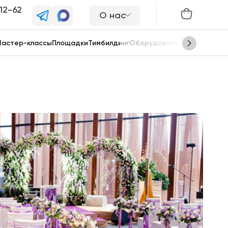
-12-62
О нас
астер-классы
Площадки
Тимбилдинг
Оборудование
Сцены