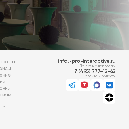
info@pro-interactive.ru
овости
По любым вопросам
ейсы
7 (495) 777-12-62
ение
Москва и область
ии
ании
твам
ты